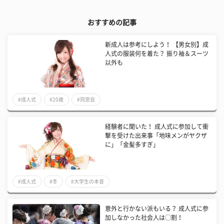
おすすめの記事
新成人は参考にしよう！ 【男女別】成
人式の服装何を着た？ 振り袖＆スーツ
以外も
#成人式
#20歳
#同窓会
経験者に聞いた！ 成人式に参加して衝
撃を受けた出来事「地味メンがヤクザ
に」「金髪多すぎ」
#成人式
#冬
#大学生の本音
意外と行かない派もいる？ 成人式に参
加しなかった社会人は◯割！