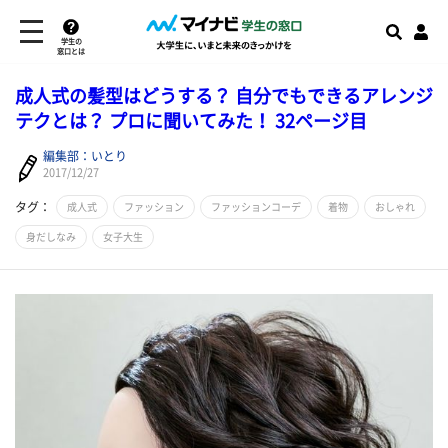
学生の
窓口とは
成人式の髪型はどうする？ 自分でもできるアレンジ
テクとは？ プロに聞いてみた！ 32ページ目
編集部：いとり
2017/12/27
タグ：
成人式
ファッション
ファッションコーデ
着物
おしゃれ
身だしなみ
女子大生