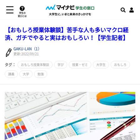
学生の
窓口とは
【おもしろ授業体験談】苦手な人も多いマクロ経
済、ガチでやると実はおもしろい！【学生記者】
GAKU-LAN（1）
更新:2022/09/21
タグ：
おもしろ授業体験談
学び
授業・ゼミ
大学生
おもしろ
講義
大学
勉強