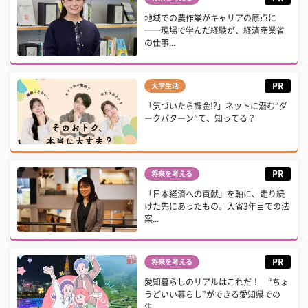
地域での農作業がキャリアの原点に
──現場で学んだ経験が、経済産業省
の仕事...
PR
大学生活
「気づいたら課金!?」ネットに潜む“ダ
ークパターン”て、知ってる？
PR
将来を考える
「日本経済への貢献」を軸に、走り続
けた先にあったもの。入省3年目での法
案...
PR
将来を考える
愛知暮らしのリアルはこれだ！ “ちょ
うどいい暮らし”ができる愛知県での
生...