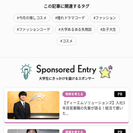
この記事に関連するタグ
#今月の推しコスメ
#憧れドラマコーデ
#ファッション
#ファッションコーデ
#大学あるある失敗談
#女子大生
#コスメ
大学生にきっかけを届けるスポンサー
PR
将来を考える
【ディーエムソリューションズ】入社3
年目営業職の先輩が語る！就活で磨い
た...
PR
将来を考える