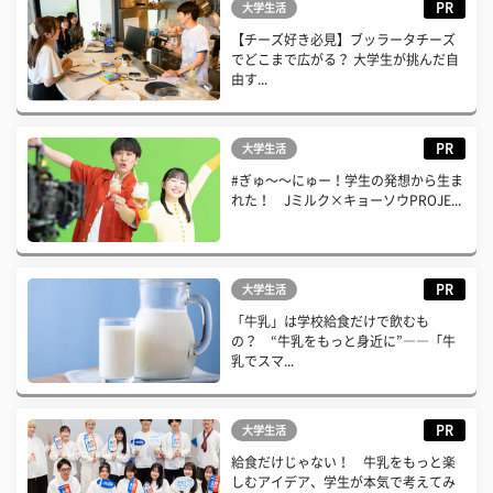
PR
大学生活
【チーズ好き必見】ブッラータチーズ
でどこまで広がる？ 大学生が挑んだ自
由す...
PR
大学生活
#ぎゅ〜〜にゅー！学生の発想から生ま
れた！ Jミルク×キョーソウPROJE...
PR
大学生活
「牛乳」は学校給食だけで飲むも
の？ “牛乳をもっと身近に”――「牛
乳でスマ...
PR
大学生活
給食だけじゃない！ 牛乳をもっと楽
しむアイデア、学生が本気で考えてみ