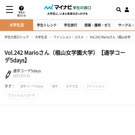
学生の
窓口とは
大学生活
学生トレンド
学生旅行
授業・履修・ゼミ
サークル・
学生の窓口トップ
大学生活
ファッション・コスメ
Vol.242 Marioさん（椙山女
Vol.242 Marioさん（椙山女学園大学）【通学コー
デ5days】
通学コーデ5days
2017/07/13
タグ：
通学コーデ5days
通学
女子大生
ファッション
ファッションコーデ