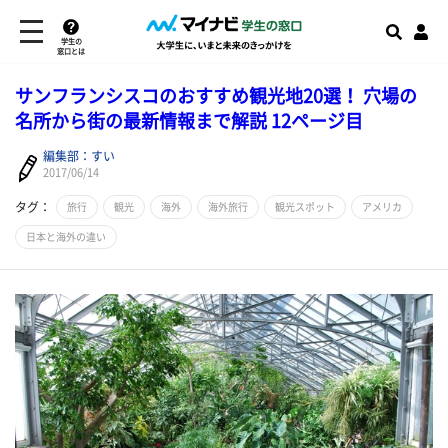
学生の
窓口とは
サンフランシスコのおすすめ観光地20選！ 穴場の
名所から街の最新情報まで解説 12ページ目
編集部：すい
2017/06/14
タグ：
旅行
観光
海外
海外旅行
観光スポット
アメリカ
日本と海外の違い