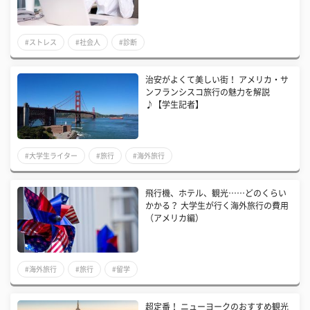
#ストレス
#社会人
#診断
治安がよくて美しい街！ アメリカ・サ
ンフランシスコ旅行の魅力を解説
♪【学生記者】
#大学生ライター
#旅行
#海外旅行
飛行機、ホテル、観光……どのくらい
かかる？ 大学生が行く海外旅行の費用
（アメリカ編）
#海外旅行
#旅行
#留学
超定番！ ニューヨークのおすすめ観光