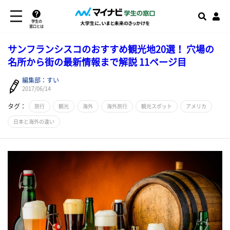
学生の
窓口とは
サンフランシスコのおすすめ観光地20選！ 穴場の
名所から街の最新情報まで解説 11ページ目
編集部：すい
2017/06/14
タグ：
旅行
観光
海外
海外旅行
観光スポット
アメリカ
日本と海外の違い