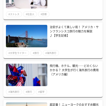
#ストレス
#社会人
#診断
治安がよくて美しい街！ アメリカ・サ
ンフランシスコ旅行の魅力を解説
♪【学生記者】
#大学生ライター
#旅行
#海外旅行
飛行機、ホテル、観光……どのくらい
かかる？ 大学生が行く海外旅行の費用
（アメリカ編）
#海外旅行
#旅行
#留学
超定番！ ニューヨークのおすすめ観光