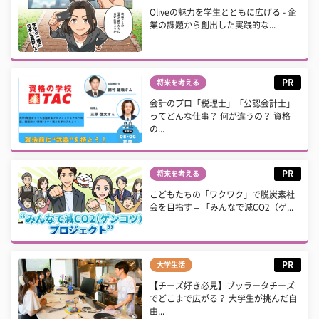
Oliveの魅力を学生とともに広げる - 企
業の課題から創出した実践的な...
PR
将来を考える
会計のプロ「税理士」「公認会計士」
ってどんな仕事？ 何が違うの？ 資格
の...
PR
将来を考える
こどもたちの「ワクワク」で脱炭素社
会を目指す – 「みんなで減CO2（ゲ...
PR
大学生活
【チーズ好き必見】ブッラータチーズ
でどこまで広がる？ 大学生が挑んだ自
由...