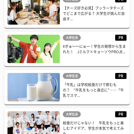
【チーズ好き必見】ブッラータチーズ
でどこまで広がる？ 大学生が挑んだ自
由す...
PR
大学生活
#ぎゅ〜〜にゅー！学生の発想から生ま
れた！ Jミルク×キョーソウPROJE...
PR
大学生活
「牛乳」は学校給食だけで飲むも
の？ “牛乳をもっと身近に”――「牛
乳でスマ...
PR
大学生活
給食だけじゃない！ 牛乳をもっと楽
しむアイデア、学生が本気で考えてみ
た