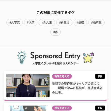
この記事に関連するタグ
#入学式
#入学
#新入生
#新生活
#高校
#高校生
#春
大学生にきっかけを届けるスポンサー
PR
将来を考える
地域での農作業がキャリアの原点に
──現場で学んだ経験が、経済産業省
の仕事...
PR
将来を考える