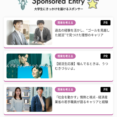
大学生にきっかけを届けるスポンサー
PR
将来を考える
過去の経験を活かし、“ゴールを見越し
た就活”で見つけた理想のキャリア
PR
将来を考える
【就活生応援】噛んでるときは、うつ
むきづらいよ。
PR
将来を考える
「社会を動かす」情熱と視点 - 経済産
業省の若手職員が語るキャリアと経験