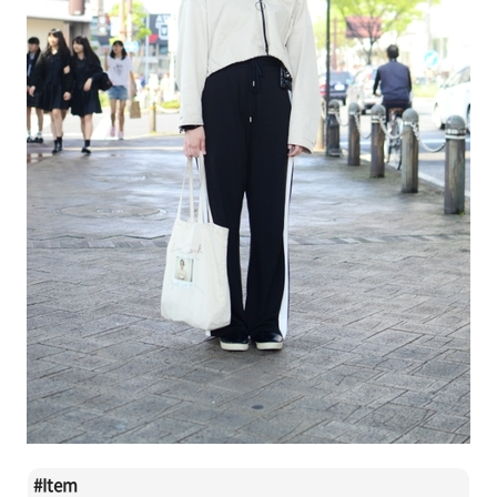
#
Item