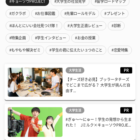
#キョーソウPROJECT
#大学生の社会見学
#留学ロードマップ
#ガクラボ
#お仕事図鑑
#先輩ロールモデル
#プレゼント
#ほんとにいい会社見つけ隊！
#大学生正直レビュー
#診断
#特集企画
#学生インタビュー
#お金の授業
#もやもや解決ゼミ
#学生の君に伝えたい３つのこと
#恋愛特集
PR
大学生活
【チーズ好き必見】ブッラータチーズ
でどこまで広がる？ 大学生が挑んだ自
由す...
PR
大学生活
#ぎゅ〜〜にゅー！学生の発想から生ま
れた！ Jミルク×キョーソウPROJE...