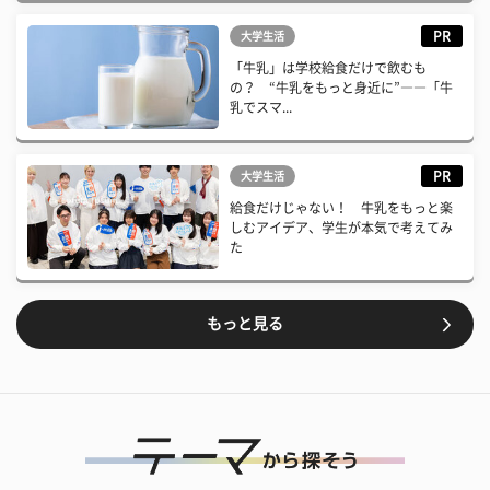
PR
大学生活
「牛乳」は学校給食だけで飲むも
の？ “牛乳をもっと身近に”――「牛
乳でスマ...
PR
大学生活
給食だけじゃない！ 牛乳をもっと楽
しむアイデア、学生が本気で考えてみ
た
もっと見る