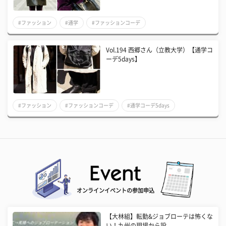
#ファッション
#通学
#ファッションコーデ
Vol.194 西郷さん（立教大学）【通学コ
ーデ5days】
#ファッション
#ファッションコーデ
#通学コーデ5days
オンラインイベントの参加申込
【大林組】転勤&ジョブローテは怖くな
い！九州の現場から設