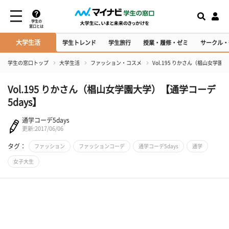
学生の
窓口とは
大学生活
学生トレンド
学生旅行
授業・履修・ゼミ
サークル・
学生の窓口トップ
大学生活
ファッション・コスメ
Vol.195 りかさん（椙山女学園
Vol.195 りかさん（椙山女学園大学）【通学コーデ
5days】
通学コーデ5days
更新:2017/06/06
タグ：
ファッション
ファッションコーデ
通学コーデ5days
通学
女子大生