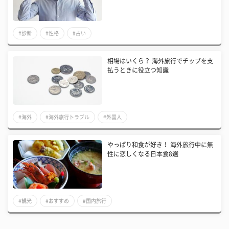
#診断
#性格
#占い
相場はいくら？ 海外旅行でチップを支
払うときに役立つ知識
#海外
#海外旅行トラブル
#外国人
やっぱり和食が好き！ 海外旅行中に無
性に恋しくなる日本食8選
#観光
#おすすめ
#国内旅行