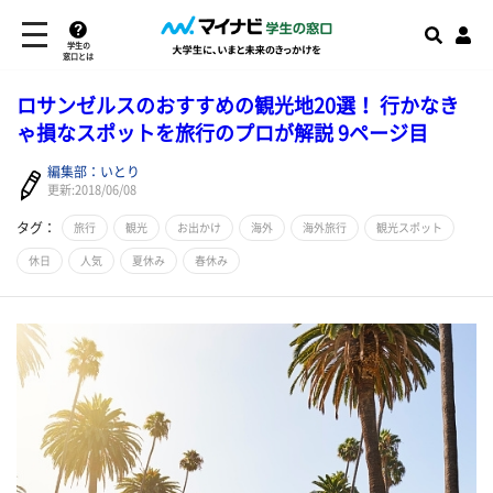
学生の
窓口とは
ロサンゼルスのおすすめの観光地20選！ 行かなき
ゃ損なスポットを旅行のプロが解説 9ページ目
編集部：いとり
更新:2018/06/08
タグ：
旅行
観光
お出かけ
海外
海外旅行
観光スポット
休日
人気
夏休み
春休み