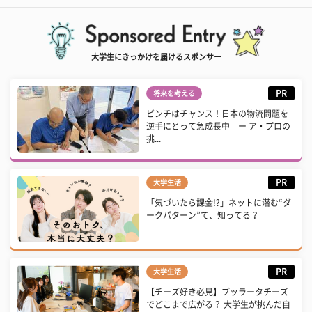
大学生にきっかけを届けるスポンサー
PR
将来を考える
ピンチはチャンス！日本の物流問題を
逆手にとって急成長中 ー ア・プロの
挑...
PR
大学生活
「気づいたら課金!?」ネットに潜む“ダ
ークパターン”て、知ってる？
PR
大学生活
【チーズ好き必見】ブッラータチーズ
でどこまで広がる？ 大学生が挑んだ自