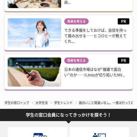
由...
PR
将来を考える
できる準備をしておけば、自信を持っ
て踏み出せる――ヒコロヒーが教えて
くれ...
PR
将来を考える
日本の通信市場はなぜ“複雑で面白
い”のか──IIJmioが切り拓いたMV...
学生の窓口トップ
大学生活
学生トレンド
面白いこと間違いなし。一度は行っておき
学生の窓口会員になってきっかけを探そう！