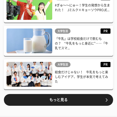
#ぎゅ〜〜にゅー！学生の発想から生ま
れた！ Jミルク×キョーソウPROJE...
PR
大学生活
「牛乳」は学校給食だけで飲むも
の？ “牛乳をもっと身近に”――「牛
乳でスマ...
PR
大学生活
給食だけじゃない！ 牛乳をもっと楽
しむアイデア、学生が本気で考えてみ
た
もっと見る