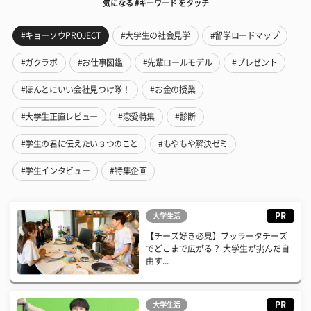
気になる #キーワード をタッチ
#キョーソウPROJECT
#大学生の社会見学
#留学ロードマップ
#ガクラボ
#お仕事図鑑
#先輩ロールモデル
#プレゼント
#ほんとにいい会社見つけ隊！
#お金の授業
#大学生正直レビュー
#恋愛特集
#診断
#学生の君に伝えたい３つのこと
#もやもや解決ゼミ
#学生インタビュー
#特集企画
PR
大学生活
【チーズ好き必見】ブッラータチーズ
でどこまで広がる？ 大学生が挑んだ自
由す...
PR
大学生活