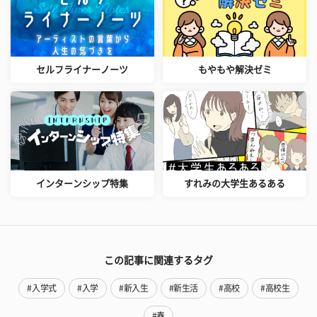
セルフライナーノーツ
もやもや解決ゼミ
インターンシップ特集
すれみの大学生あるある
この記事に関連するタグ
#入学式
#入学
#新入生
#新生活
#高校
#高校生
#春