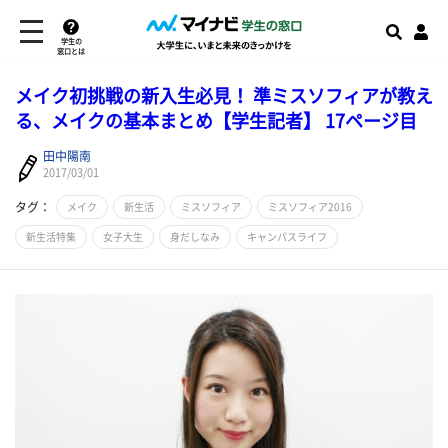
学生の
窓口とは
メイク初挑戦の新入生必見！ 準ミスソフィアが教え
る、メイクの基本まとめ【学生記者】 17ページ目
田中陽南
2017/03/01
タグ：
メイク
新生活
ミスソフィア
ミスソフィア2016
新生活特集
女子大生
身だしなみ
キャンパスライフ