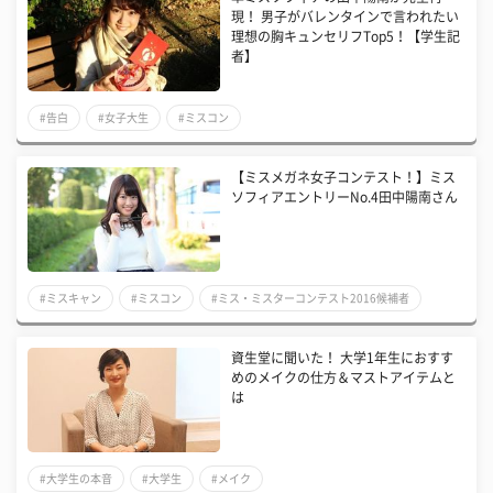
現！ 男子がバレンタインで言われたい
理想の胸キュンセリフTop5！【学生記
者】
#告白
#女子大生
#ミスコン
【ミスメガネ女子コンテスト！】ミス
ソフィアエントリーNo.4田中陽南さん
#ミスキャン
#ミスコン
#ミス・ミスターコンテスト2016候補者
資生堂に聞いた！ 大学1年生におすす
めのメイクの仕方＆マストアイテムと
は
#大学生の本音
#大学生
#メイク