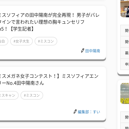
ミスソフィアの田中陽南が完全再現！ 男子がバレ
タインで言われたい理想の胸キュンセリフ
op5！【学生記者】
開
告白
#女子大生
#ミスコン
開
田中陽南
募
申
ミスメガネ女子コンテスト！】ミスソフィアエン
リーNo.4田中陽南さん
ミスキャン
#ミスコン
ミス・ミスターコンテスト2016候補者
編集部：すい
開
開