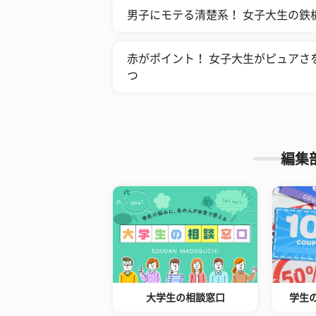
男子にモテる清楚系！ 女子大生の鉄
赤がポイント！ 女子大生がピュアさ
つ
編集
大学生の相談窓口
学生