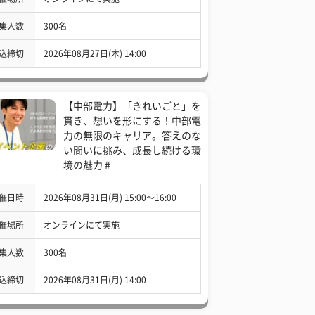
集人数
300名
込締切
2026年08月27日(木) 14:00
【中部電力】「きれいごと」を
貫き、想いを形にする！中部電
力の無限のキャリア。答えのな
い問いに挑み、成長し続ける環
境の魅力 #
催日時
2026年08月31日(月) 15:00〜16:00
催場所
オンラインにて実施
集人数
300名
込締切
2026年08月31日(月) 14:00