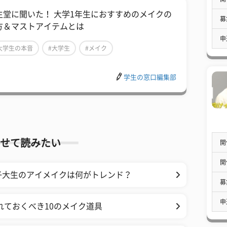
生堂に聞いた！ 大学1年生におすすめのメイクの
募
方＆マストアイテムとは
申
大学生の本音
#大学生
#メイク
学生の窓口編集部
せて読みたい
開
開
子大生のアイメイクは何がトレンド？
募
申
れておくべき10のメイク道具