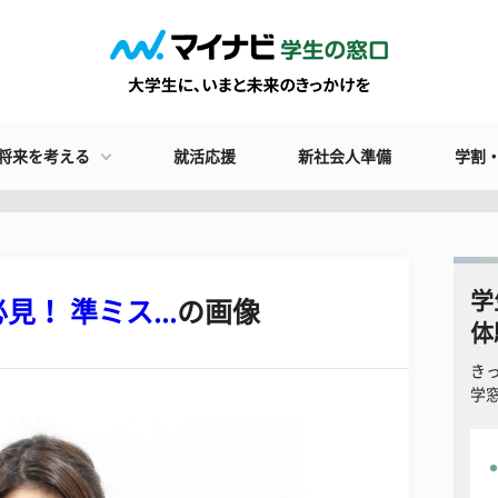
将来を考える
就活応援
新社会人準備
学割
学
！ 準ミス...
の画像
体
き
学