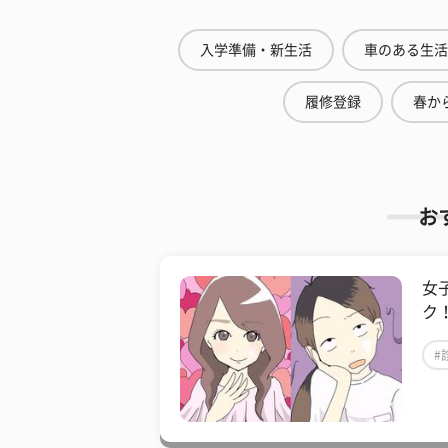
入学準備・新生活
車のある生活
履修登録
春から
お
女
ク
#