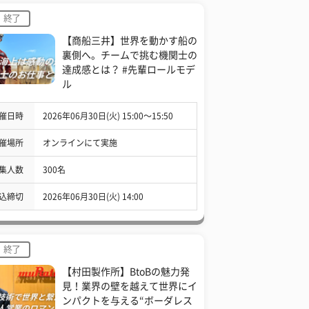
終了
【商船三井】世界を動かす船の
裏側へ。チームで挑む機関士の
達成感とは？ #先輩ロールモデ
ル
催日時
2026年06月30日(火) 15:00〜15:50
催場所
オンラインにて実施
集人数
300名
込締切
2026年06月30日(火) 14:00
終了
【村田製作所】BtoBの魅力発
見！業界の壁を越えて世界にイ
ンパクトを与える“ボーダレス