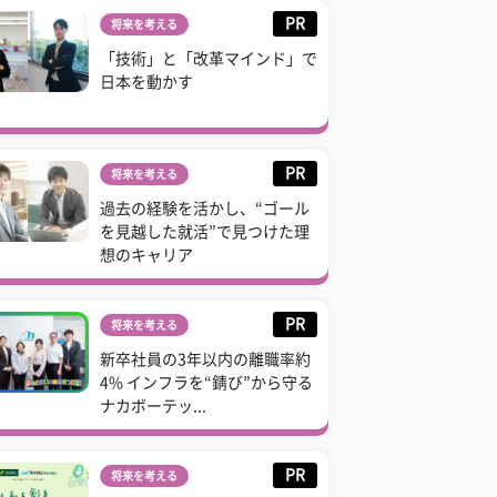
PR
将来を考える
「技術」と「改革マインド」で
日本を動かす
PR
将来を考える
過去の経験を活かし、“ゴール
を見越した就活”で見つけた理
想のキャリア
PR
将来を考える
新卒社員の3年以内の離職率約
4% インフラを“錆び”から守る
ナカボーテッ...
PR
将来を考える