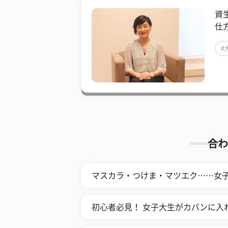
資
仕
#
合わ
マスカラ・つけま・マツエク……女
初心者必見！ 女子大生がカバンに入