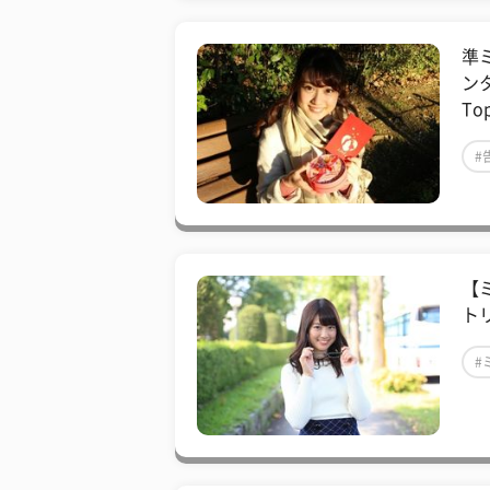
準
ン
T
#
【
ト
#
#