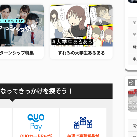
開
開
募
ターンシップ特集
すれみの大学生あるある
申
なってきっかけを探そう！
開
QUOカードPayが
抽選で豪華賞品が