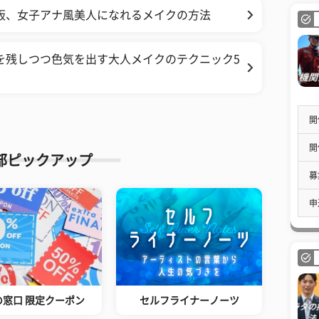
板、女子アナ風美人になれるメイクの方法
を残しつつ色気を出す大人メイクのテクニック5
開
開
部ピックアップ
募
申
の窓口 限定クーポン
セルフライナーノーツ