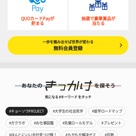
QUOカードPayが
抽選で豪華賞品が
貯まる
当たる
一歩を踏み出せば世界が変わる
無料会員登録
気になる #キーワード をタッチ
#キョーソウPROJECT
#大学生の社会見学
#留学ロードマップ
#ガクラボ
#お仕事図鑑
#先輩ロールモデル
#プレゼント
#ほんとにいい会社見つけ隊！
#もやもや解決ゼミ
#診断