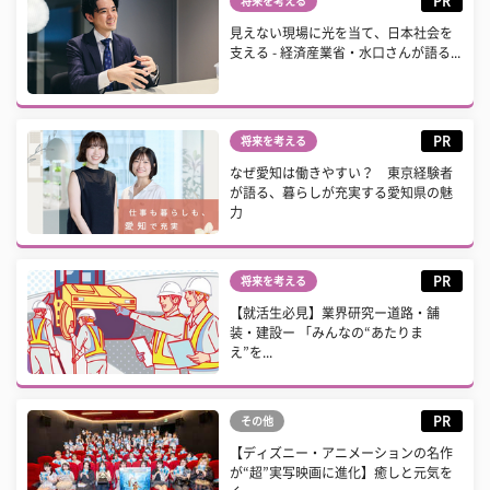
PR
将来を考える
見えない現場に光を当て、日本社会を
支える - 経済産業省・水口さんが語る...
PR
将来を考える
なぜ愛知は働きやすい？ 東京経験者
が語る、暮らしが充実する愛知県の魅
力
PR
将来を考える
【就活生必見】業界研究ー道路・舗
装・建設ー 「みんなの“あたりま
え”を...
PR
その他
【ディズニー・アニメーションの名作
が“超”実写映画に進化】癒しと元気を