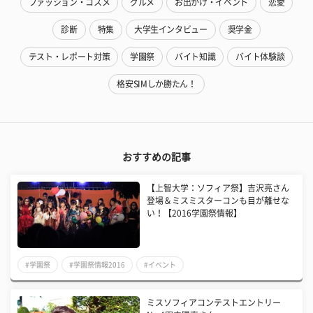
ファッション・コスメ
グルメ
お出かけ・イベント
恋愛
診断
特集
大学生インタビュー
奨学金
テスト・レポート対策
学園祭
バイト知識
バイト体験談
格安SIMしか勝たん！
おすすめの記事
【上智大学：ソフィア祭】吉沢亮さん
登場＆ミスミスターコンも目が離せな
い！【2016学園祭情報】
#学園祭
#学園祭情報2016
#イベント
ミスソフィアコンテストエントリー