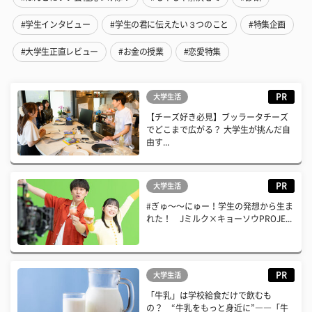
#学生インタビュー
#学生の君に伝えたい３つのこと
#特集企画
#大学生正直レビュー
#お金の授業
#恋愛特集
PR
大学生活
【チーズ好き必見】ブッラータチーズ
でどこまで広がる？ 大学生が挑んだ自
由す...
PR
大学生活
#ぎゅ〜〜にゅー！学生の発想から生ま
れた！ Jミルク×キョーソウPROJE...
PR
大学生活
「牛乳」は学校給食だけで飲むも
の？ “牛乳をもっと身近に”――「牛