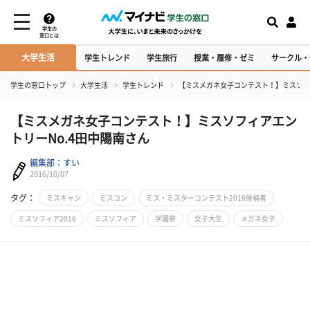
学生の
窓口とは
大学生活
学生トレンド
学生旅行
授業・履修・ゼミ
サークル・
学生の窓口トップ
大学生活
学生トレンド
【ミスメガネ女子コンテスト！】ミスソフィ
【ミスメガネ女子コンテスト！】ミスソフィアエン
トリーNo.4田中陽南さん
編集部：すい
2016/10/07
タグ：
ミスキャン
ミスコン
ミス・ミスターコンテスト2016候補者
ミスソフィア2016
ミスソフィア
学園祭
女子大生
メガネ女子