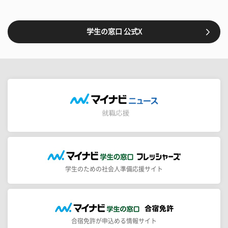
学生の窓口 公式X
学生のための社会人準備応援サイト
合宿免許が申込める情報サイト