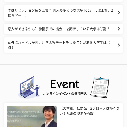
やはりミッション系が上位？ 美人が多そうな大学Top5！ 3位上智、2
位青学……。
恋人ができるかも?! 学園祭での出会いを期待している大学は◯割！
意外にハードルが高い?! 学園祭デートをしたことがある大学生は◯
割！
オンラインイベントの参加申込
【大林組】転勤&ジョブローテは怖くな
い！九州の現場から設