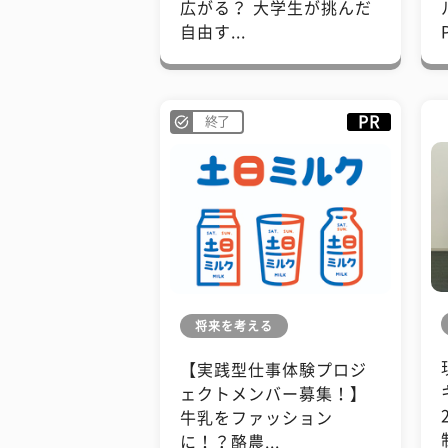
広がる？ 大学生が挑んだ
自由す...
PR
終了
将来を考える
【実践型仕事体験プロジ
ェクトメンバー募集！】
牛乳をファッション
に！？酪農...