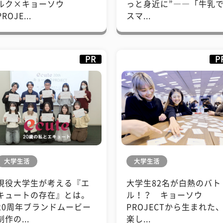
ルク×キョーソウ
っと身近に”――「牛乳
PROJE...
スマ...
PR
P
大学生活
大学生活
現役大学生が考える『エ
大学生82名が白熱のバト
キュートの存在』とは。
ル！？ キョーソウ
20周年ブランドムービー
PROJECTから生まれた
制作の...
楽し...