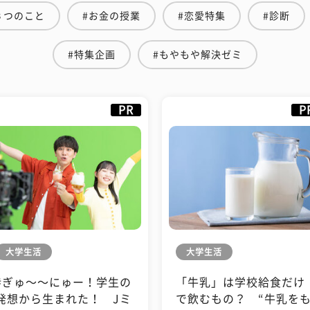
３つのこと
#お金の授業
#恋愛特集
#診断
#特集企画
#もやもや解決ゼミ
PR
P
大学生活
大学生活
#ぎゅ〜〜にゅー！学生の
「牛乳」は学校給食だけ
発想から生まれた！ Jミ
で飲むもの？ “牛乳を