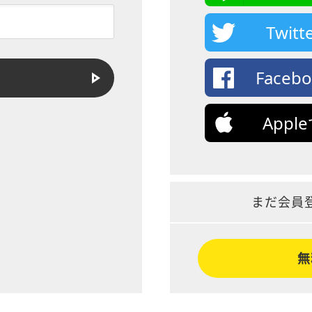
Twi
Face
App
まだ会員
無