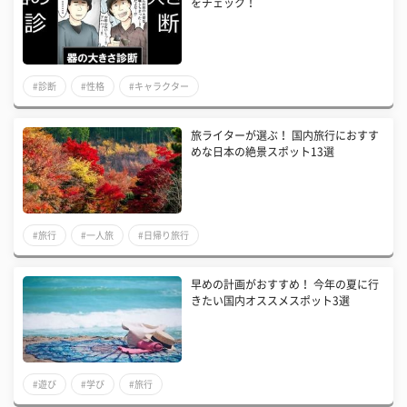
をチェック！
#診断
#性格
#キャラクター
旅ライターが選ぶ！ 国内旅行におすす
めな日本の絶景スポット13選
#旅行
#一人旅
#日帰り旅行
早めの計画がおすすめ！ 今年の夏に行
きたい国内オススメスポット3選
#遊び
#学び
#旅行