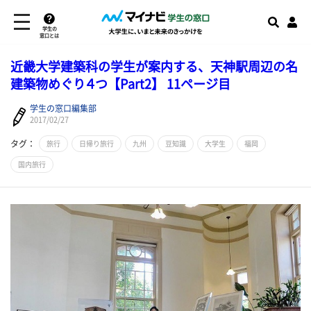
学生の
窓口とは
近畿大学建築科の学生が案内する、天神駅周辺の名
建築物めぐり４つ【Part2】 11ページ目
学生の窓口編集部
2017/02/27
タグ：
旅行
日帰り旅行
九州
豆知識
大学生
福岡
国内旅行