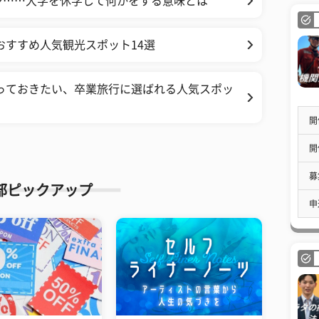
ン……大学を休学して何かをする意味とは
おすすめ人気観光スポット14選
っておきたい、卒業旅行に選ばれる人気スポッ
開
開
募
部ピックアップ
申