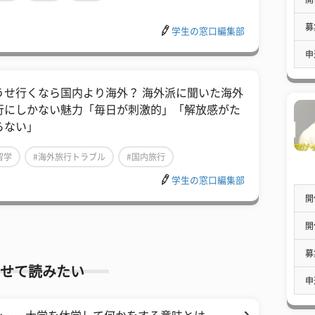
募
学生の窓口編集部
申
どうせ行くなら国内より海外？ 海外派に聞いた海外
行にしかない魅力「毎日が刺激的」「解放感がた
らない」
留学
#海外旅行トラブル
#国内旅行
学生の窓口編集部
開
開
募
せて読みたい
申