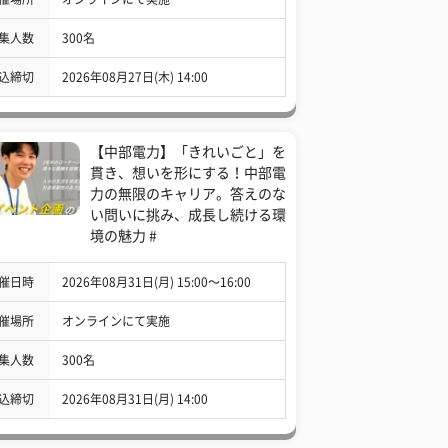
集人数
300名
込締切
2026年08月27日(木) 14:00
【中部電力】「きれいごと」を
貫き、想いを形にする！中部電
力の無限のキャリア。答えのな
い問いに挑み、成長し続ける環
境の魅力 #
催日時
2026年08月31日(月) 15:00〜16:00
催場所
オンラインにて実施
集人数
300名
込締切
2026年08月31日(月) 14:00