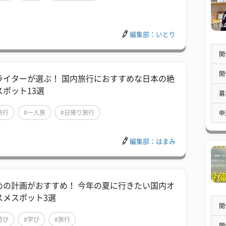
編集部：いとり
開
開
ライターが選ぶ！ 国内旅行におすすめな日本の絶
スポット13選
募
旅行
#一人旅
#日帰り旅行
申
編集部：はまみ
めの計画がおすすめ！ 今年の夏に行きたい国内オ
スメスポット3選
開
遊び
#学び
#旅行
開