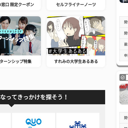
の窓口 限定クーポン
セルフライナーノーツ
開
開
募
申
ターンシップ特集
すれみの大学生あるある
なってきっかけを探そう！
開