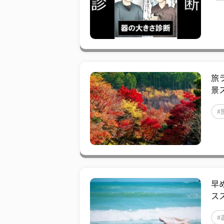
旅
景
#
早
ス
#