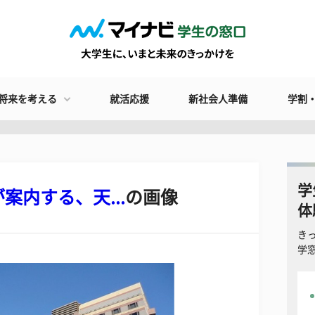
将来を考える
就活応援
新社会人準備
学割
学
内する、天...
の画像
体
き
学