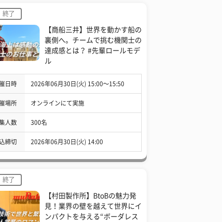
終了
【商船三井】世界を動かす船の
裏側へ。チームで挑む機関士の
達成感とは？ #先輩ロールモデ
ル
催日時
2026年06月30日(火) 15:00〜15:50
催場所
オンラインにて実施
集人数
300名
込締切
2026年06月30日(火) 14:00
終了
【村田製作所】BtoBの魅力発
見！業界の壁を越えて世界にイ
ンパクトを与える“ボーダレス