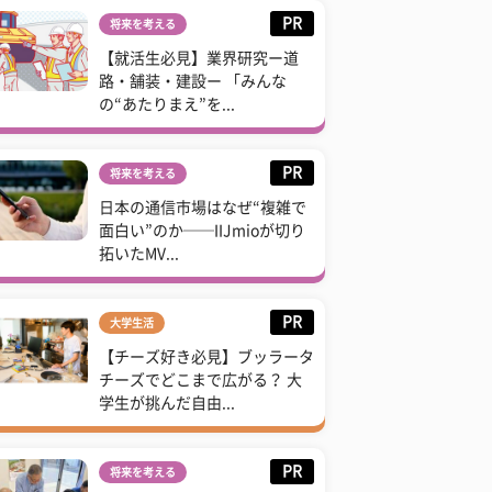
PR
将来を考える
【就活生必見】業界研究ー道
路・舗装・建設ー 「みんな
の“あたりまえ”を...
PR
将来を考える
日本の通信市場はなぜ“複雑で
面白い”のか──IIJmioが切り
拓いたMV...
PR
大学生活
【チーズ好き必見】ブッラータ
チーズでどこまで広がる？ 大
学生が挑んだ自由...
PR
将来を考える