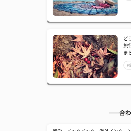
​
旅
ま
#
合わ