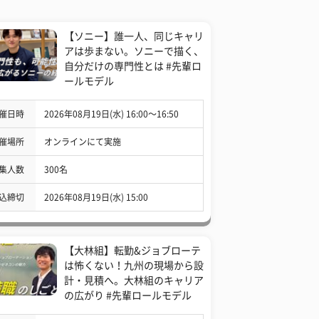
【ソニー】誰一人、同じキャリ
アは歩まない。ソニーで描く、
自分だけの専門性とは #先輩ロ
ールモデル
催日時
2026年08月19日(水) 16:00〜16:50
催場所
オンラインにて実施
集人数
300名
込締切
2026年08月19日(水) 15:00
【大林組】転勤&ジョブローテ
は怖くない！九州の現場から設
計・見積へ。大林組のキャリア
の広がり #先輩ロールモデル