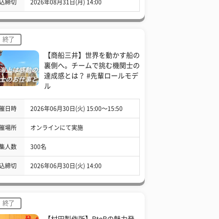
込締切
2026年08月31日(月) 14:00
終了
【商船三井】世界を動かす船の
裏側へ。チームで挑む機関士の
達成感とは？ #先輩ロールモデ
ル
催日時
2026年06月30日(火) 15:00〜15:50
催場所
オンラインにて実施
集人数
300名
込締切
2026年06月30日(火) 14:00
終了
【村田製作所】BtoBの魅力発