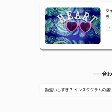
女
思
#
合わ
勘違いしすぎ？ インスタグラムの痛