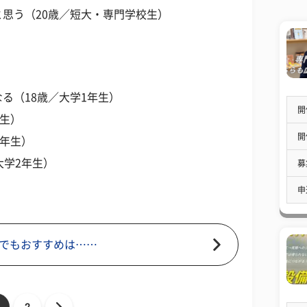
思う（20歳／短大・専門学校生）
る（18歳／大学1年生）
開
年生）
開
3年生）
大学2年生）
募
申
でもおすすめは……