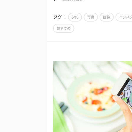
タグ：
SNS
写真
画像
インス
おすすめ