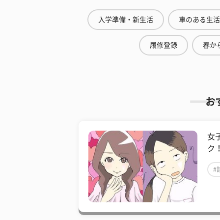
入学準備・新生活
車のある生活
履修登録
春から
お
女
ク
#