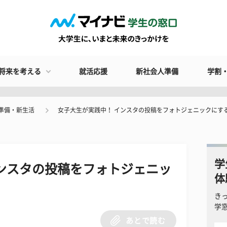
将来を考える
就活応援
新社会人準備
学割
準備・新生活
女子大生が実践中！ インスタの投稿をフォトジェニックにす
学
ンスタの投稿をフォトジェニッ
体
き
学
あとで読む