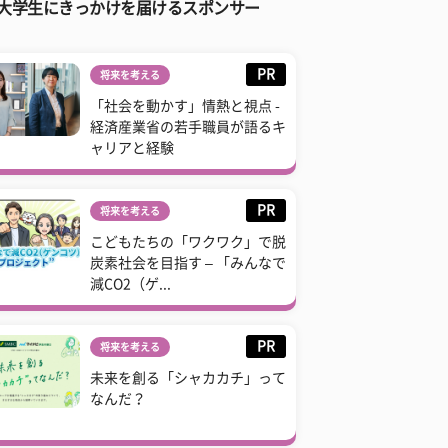
大学生にきっかけを届けるスポンサー
PR
将来を考える
「社会を動かす」情熱と視点 -
経済産業省の若手職員が語るキ
ャリアと経験
PR
将来を考える
こどもたちの「ワクワク」で脱
炭素社会を目指す – 「みんなで
減CO2（ゲ...
PR
将来を考える
未来を創る「シャカカチ」って
なんだ？