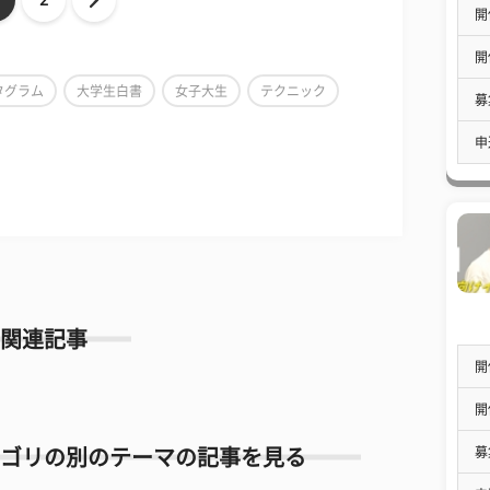
2
開
開
タグラム
大学生白書
女子大生
テクニック
募
申
関連記事
開
開
募
ゴリの別のテーマの記事を見る