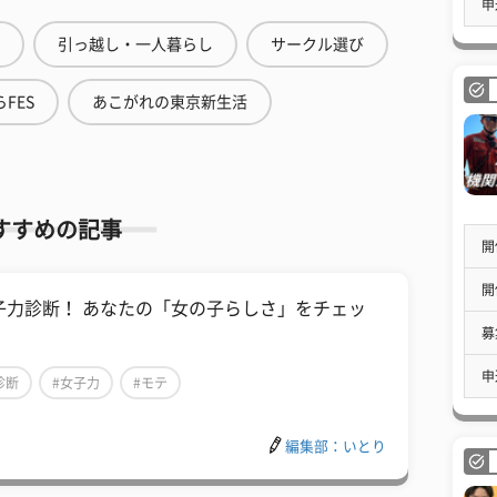
申
引っ越し・一人暮らし
サークル選び
FES
あこがれの東京新生活
すすめの記事
開
開
子力診断！ あなたの「女の子らしさ」をチェッ
募
！
申
診断
#女子力
#モテ
編集部：いとり