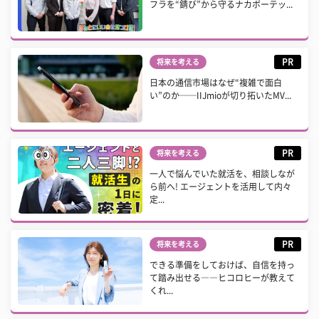
フラを“錆び”から守るナカボーテッ...
PR
将来を考える
日本の通信市場はなぜ“複雑で面白
い”のか──IIJmioが切り拓いたMV...
PR
将来を考える
一人で悩んでいた就活を、相談しなが
ら前へ! エージェントを活用して内々
定...
PR
将来を考える
できる準備をしておけば、自信を持っ
て踏み出せる――ヒコロヒーが教えて
くれ...