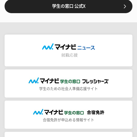
学生の窓口 公式X
学生のための社会人準備応援サイト
合宿免許が申込める情報サイト