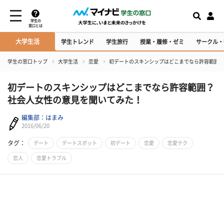
学生の
窓口とは
大学生活
学生トレンド
学生旅行
授業・履修・ゼミ
サークル・
学生の窓口トップ
大学生活
恋愛
初デートのスキンシップはどこまでなら許容範囲？
初デートのスキンシップはどこまでなら許容範囲？
社会人女性の意見を聞いてみた！
編集部：はまみ
2016/06/20
タグ：
デート
デートスポット
初デート
恋愛
恋愛テク
恋人
恋愛トラブル