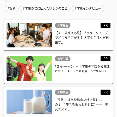
#診断
#学生の君に伝えたい３つのこと
#学生インタビュー
PR
大学生活
【チーズ好き必見】ブッラータチーズ
でどこまで広がる？ 大学生が挑んだ自
由す...
PR
大学生活
#ぎゅ〜〜にゅー！学生の発想から生ま
れた！ Jミルク×キョーソウPROJE...
PR
大学生活
「牛乳」は学校給食だけで飲むも
の？ “牛乳をもっと身近に”――「牛
乳でスマ...