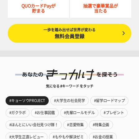
QUOカードPayが
抽選で豪華賞品が
貯まる
当たる
一歩を踏み出せば世界が変わる
無料会員登録
気になる #キーワード をタッチ
#キョーソウPROJECT
#大学生の社会見学
#留学ロードマップ
#ガクラボ
#お仕事図鑑
#先輩ロールモデル
#プレゼント
#ほんとにいい会社見つけ隊！
#恋愛特集
#特集企画
#大学生正直レビュー
#もやもや解決ゼミ
#お金の授業