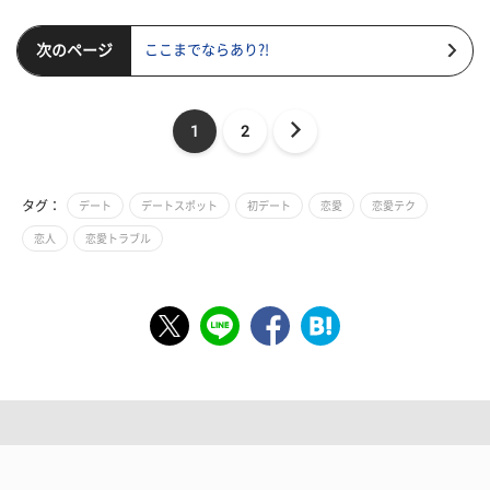
次のページ
ここまでならあり?!
1
2
タグ：
デート
デートスポット
初デート
恋愛
恋愛テク
恋人
恋愛トラブル