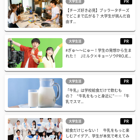
PR
大学生活
【チーズ好き必見】ブッラータチーズ
でどこまで広がる？ 大学生が挑んだ自
由す...
PR
大学生活
#ぎゅ〜〜にゅー！学生の発想から生ま
れた！ Jミルク×キョーソウPROJE...
PR
大学生活
「牛乳」は学校給食だけで飲むも
の？ “牛乳をもっと身近に”――「牛
乳でスマ...
PR
大学生活
給食だけじゃない！ 牛乳をもっと楽
しむアイデア、学生が本気で考えてみ