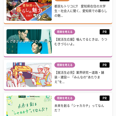
都民もトリコに⁉ 愛知県在住の大学
生・社会人に聞く、愛知県での暮らし
の魅...
PR
将来を考える
【就活生応援】噛んでるときは、うつ
むきづらいよ。
PR
将来を考える
【就活生必見】業界研究ー道路・舗
装・建設ー 「みんなの“あたりま
え”を...
PR
将来を考える
未来を創る「シャカカチ」ってなん
だ？