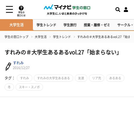
学生の
窓口とは
大学生活
学生トレンド
学生旅行
授業・履修・ゼミ
サークル・
学生の窓口トップ
大学生活
学生トレンド
すれみの＃大学生あるあるvol.27「始ま
すれみの＃大学生あるあるvol.27「始まらない」
すれみ
2016/12/27
タグ：
すれみ
すれみの大学生あるある
友達
リア充
あるある
冬
スキー・スノボ