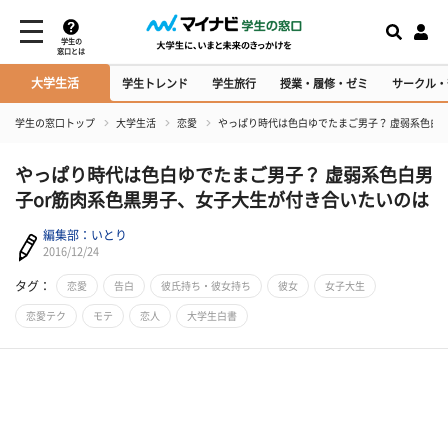
学生の
窓口とは
大学生活
学生トレンド
学生旅行
授業・履修・ゼミ
サークル・
学生の窓口トップ
大学生活
恋愛
やっぱり時代は色白ゆでたまご男子？ 虚弱系色白
やっぱり時代は色白ゆでたまご男子？ 虚弱系色白男
子or筋肉系色黒男子、女子大生が付き合いたいのは
編集部：いとり
2016/12/24
タグ：
恋愛
告白
彼氏持ち・彼女持ち
彼女
女子大生
恋愛テク
モテ
恋人
大学生白書