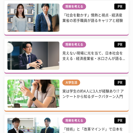
PR
将来を考える
「社会を動かす」情熱と視点 - 経済産
業省の若手職員が語るキャリアと経験
PR
将来を考える
見えない現場に光を当て、日本社会を
支える - 経済産業省・水口さんが語る...
PR
大学生活
実は学生の約4人に3人が経験あり!? ア
ンケートから知るダークパターン入門
PR
将来を考える
「技術」と「改革マインド」で日本を