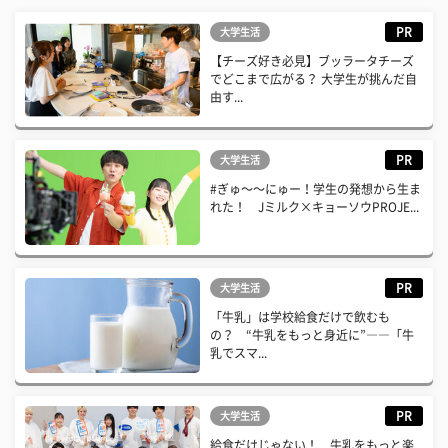
PR
大学生活
【チーズ好き必見】ブッラータチーズ
でどこまで広がる？ 大学生が挑んだ自
由す...
PR
大学生活
#ぎゅ〜〜にゅー！学生の発想から生ま
れた！ Jミルク×キョーソウPROJE...
PR
大学生活
「牛乳」は学校給食だけで飲むも
の？ “牛乳をもっと身近に”――「牛
乳でスマ...
PR
大学生活
給食だけじゃない！ 牛乳をもっと楽