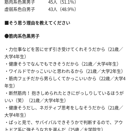
筋肉系色黒男子 45人（51.1％）
虚弱系色白男子 43人（48.9％）
■そう思う理由を教えてください
●筋肉系色黒男子
・力仕事などを苦にせず引き受けてくれそうだから（21歳／
大学4年生）
・健康そうでなんでもできそうだから（21歳／大学4年生）
・ワイルドでかっこいいと思われるから（21歳／大学2年生）
・筋肉フェチだから男らしくてかっこいいから（22歳／大学4
年生）
・断然筋肉！ 抱きしめられたときにがっしりしているほうが
いい（笑）（21歳／大学4年生）
・健康そうだし、ネガティブ思考をしなそうだから（21歳／
大学4年生）
・ぱっと見で、サバイバルできそうかで判断するので、アウ
トドア系に強そうな方を選んだ（25歳／大学院生）