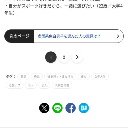
・自分がスポーツ好きだから、一緒に遊びたい（22歳／大学4
年生）
次のページ
虚弱系色白男子を選んだ人の意見は？
1
2
タグ：
恋愛
告白
彼氏持ち・彼女持ち
彼女
女子大生
恋愛テク
モテ
恋人
大学生白書