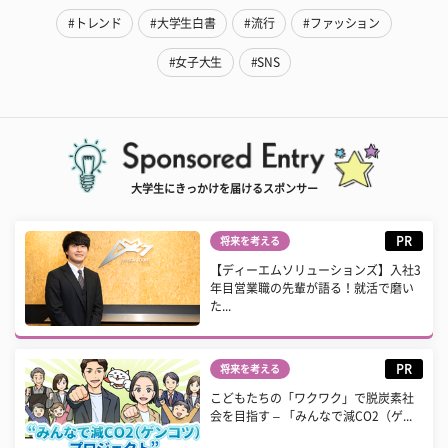
#トレンド
#大学生白書
#流行
#ファッション
#女子大生
#SNS
大学生にきっかけを届けるスポンサー
PR
将来を考える
【ディーエムソリューションズ】入社3
年目営業職の先輩が語る！就活で磨い
た...
PR
将来を考える
こどもたちの「ワクワク」で脱炭素社
会を目指す – 「みんなで減CO2（ゲ...