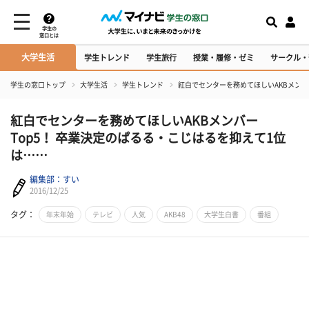
学生の
窓口とは
大学生活
学生トレンド
学生旅行
授業・履修・ゼミ
サークル・
学生の窓口トップ
大学生活
学生トレンド
紅白でセンターを務めてほしいAKBメンバ
紅白でセンターを務めてほしいAKBメンバー
Top5！ 卒業決定のぱるる・こじはるを抑えて1位
は……
編集部：すい
2016/12/25
タグ：
年末年始
テレビ
人気
AKB48
大学生白書
番組