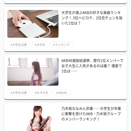
大学生が選ぶAKBの好きな楽曲ランキ
ング！ 3位ヘビロテ、2位恋チュンを抜
いた1位は？
#大学生白書
#大学生
#ランキング
AKB48選抜総選挙、歴代1位メンバーで
女子大生に人気があるのは誰？ 僅差で
1位は……
#大学生白書
#女子大生
#AKB48
乃木坂ななみん卒業……大学生が卒業
に衝撃を受けたAKB・乃木坂グループ
のメンバーランキング！