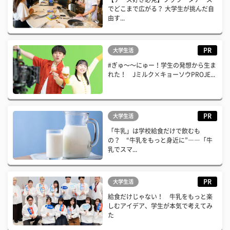
でどこまで広がる？ 大学生が挑んだ自
由す...
PR
大学生活
#ぎゅ〜〜にゅー！学生の発想から生ま
れた！ Jミルク×キョーソウPROJE...
PR
大学生活
「牛乳」は学校給食だけで飲むも
の？ “牛乳をもっと身近に”――「牛
乳でスマ...
PR
大学生活
給食だけじゃない！ 牛乳をもっと楽
しむアイデア、学生が本気で考えてみ
た