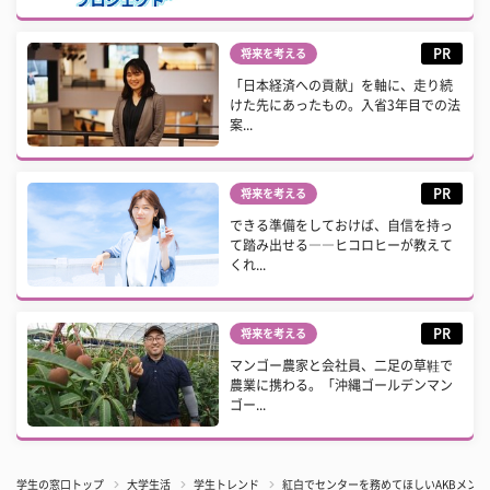
PR
将来を考える
「日本経済への貢献」を軸に、走り続
けた先にあったもの。入省3年目での法
案...
PR
将来を考える
できる準備をしておけば、自信を持っ
て踏み出せる――ヒコロヒーが教えて
くれ...
PR
将来を考える
マンゴー農家と会社員、二足の草鞋で
農業に携わる。「沖縄ゴールデンマン
ゴー...
学生の窓口トップ
大学生活
学生トレンド
紅白でセンターを務めてほしいAKBメンバ