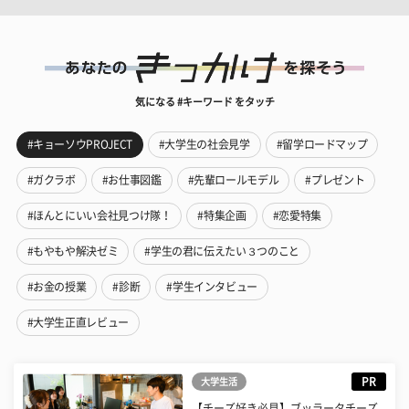
気になる #キーワード をタッチ
#キョーソウPROJECT
#大学生の社会見学
#留学ロードマップ
#ガクラボ
#お仕事図鑑
#先輩ロールモデル
#プレゼント
#ほんとにいい会社見つけ隊！
#特集企画
#恋愛特集
#もやもや解決ゼミ
#学生の君に伝えたい３つのこと
#お金の授業
#診断
#学生インタビュー
#大学生正直レビュー
PR
大学生活
【チーズ好き必見】ブッラータチーズ