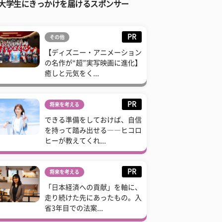
大学生にきっかけを届けるスポンサー
PR
その他
【ディズニー・アニメーション
の名作が“超”実写映画に進化】
癒しと元気をく...
PR
将来を考える
できる準備をしておけば、自信
を持って踏み出せる――ヒコロ
ヒーが教えてくれ...
PR
将来を考える
「日本経済への貢献」を軸に、
走り続けた先にあったもの。入
省3年目での法案...