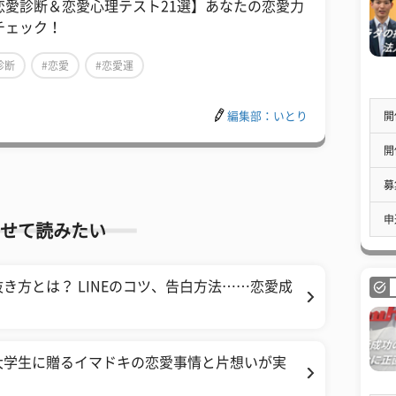
恋愛診断＆恋愛心理テスト21選】あなたの恋愛力
チェック！
診断
#恋愛
#恋愛運
開
編集部：いとり
開
募
申
せて読みたい
き方とは？ LINEのコツ、告白方法……恋愛成
大学生に贈るイマドキの恋愛事情と片想いが実