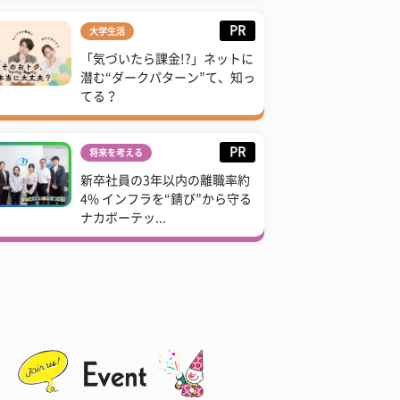
PR
大学生活
「気づいたら課金!?」ネットに
潜む“ダークパターン”て、知っ
てる？
PR
将来を考える
新卒社員の3年以内の離職率約
4% インフラを“錆び”から守る
ナカボーテッ...