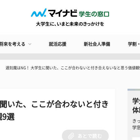
将来を考える
就活応援
新社会人準備
学割
遅刻魔はNG！ 大学生に聞いた、ここが合わないと付き合えないなと思う価値観
学
に聞いた、ここが合わないと付き
体
9選
き
学
あとで読む