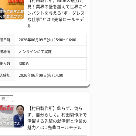
【村田製作所】BtoBの魅力発
見！業界の壁を越えて世界にイ
ンパクトを与える“ボーダレス
な仕事”とは #先輩ロールモデ
ル
催日時
2026年06月09日(火) 15:00〜16:00
催場所
オンラインにて実施
集人数
300名
込締切
2026年06月09日(火) 14:00
終了
【村田製作所】飾らず、偽ら
ず、自分らしく。村田製作所で
活躍する先輩の就活術と企業の
魅力とは #先輩ロールモデル