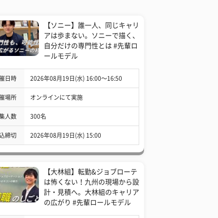
【ソニー】誰一人、同じキャリ
アは歩まない。ソニーで描く、
自分だけの専門性とは #先輩ロ
ールモデル
催日時
2026年08月19日(水) 16:00〜16:50
催場所
オンラインにて実施
集人数
300名
込締切
2026年08月19日(水) 15:00
【大林組】転勤&ジョブローテ
は怖くない！九州の現場から設
計・見積へ。大林組のキャリア
の広がり #先輩ロールモデル