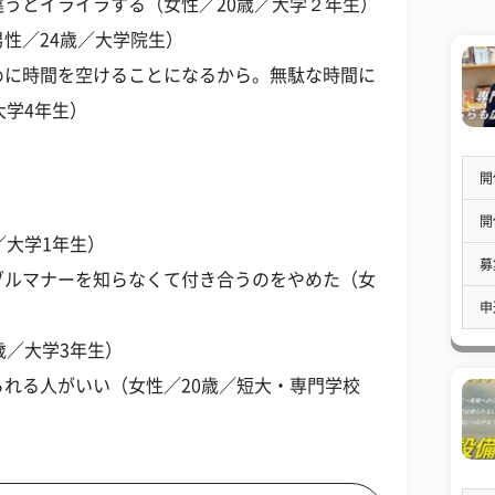
うとイライラする（女性／20歳／大学２年生）
性／24歳／大学院生）
めに時間を空けることになるから。無駄な時間に
大学4年生）
開
開
／大学1年生）
募
ブルマナーを知らなくて付き合うのをやめた（女
申
歳／大学3年生）
れる人がいい（女性／20歳／短大・専門学校