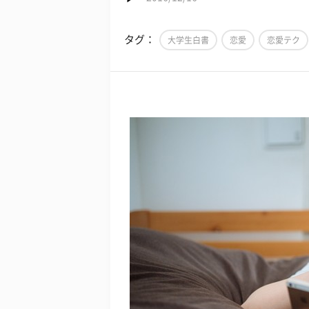
タグ：
大学生白書
恋愛
恋愛テク