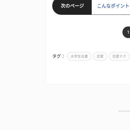
次のページ
こんなポイント
1
タグ：
大学生白書
恋愛
恋愛テク