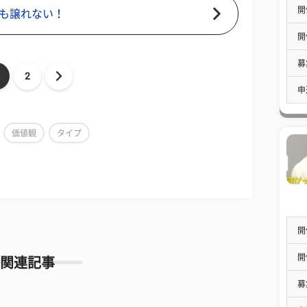
開
も譲れない！
開
募
2
申
価値観
タイプ
開
開
関連記事
募