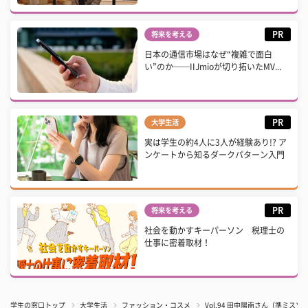
PR
将来を考える
日本の通信市場はなぜ“複雑で面白
い”のか──IIJmioが切り拓いたMV...
PR
大学生活
実は学生の約4人に3人が経験あり!? ア
ンケートから知るダークパターン入門
PR
将来を考える
社会を動かすキーパーソン 税理士の
仕事に密着取材！
学生の窓口トップ
大学生活
ファッション・コスメ
Vol.94 田中陽南さん（準ミスソ