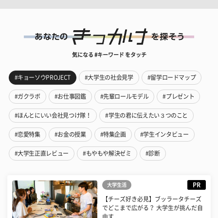
気になる #キーワード をタッチ
#キョーソウPROJECT
#大学生の社会見学
#留学ロードマップ
#ガクラボ
#お仕事図鑑
#先輩ロールモデル
#プレゼント
#ほんとにいい会社見つけ隊！
#学生の君に伝えたい３つのこと
#恋愛特集
#お金の授業
#特集企画
#学生インタビュー
#大学生正直レビュー
#もやもや解決ゼミ
#診断
PR
大学生活
【チーズ好き必見】ブッラータチーズ
でどこまで広がる？ 大学生が挑んだ自
由す...