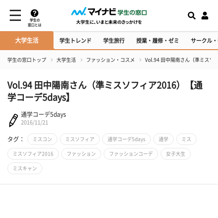
学生の
窓口とは
大学生活
学生トレンド
学生旅行
授業・履修・ゼミ
サークル・
学生の窓口トップ
大学生活
ファッション・コスメ
Vol.94 田中陽南さん（準ミスソ
Vol.94 田中陽南さん（準ミスソフィア2016）【通
学コーデ5days】
通学コーデ5days
2016/11/21
タグ：
ミスコン
ミスソフィア
通学コーデ5days
通学
ミス
ミスソフィア2016
ファッション
ファッションコーデ
女子大生
ミスキャン