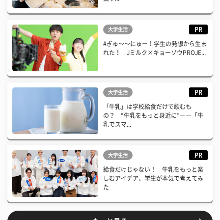
PR
大学生活
#ぎゅ〜〜にゅー！学生の発想から生ま
れた！ Jミルク×キョーソウPROJE...
PR
大学生活
「牛乳」は学校給食だけで飲むも
の？ “牛乳をもっと身近に”――「牛
乳でスマ...
PR
大学生活
給食だけじゃない！ 牛乳をもっと楽
しむアイデア、学生が本気で考えてみ
た