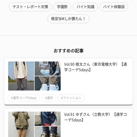
テスト・レポート対策
学園祭
バイト知識
バイト体験談
格安SIMしか勝たん！
おすすめの記事
Vol.90 稜太さん（東京電機大学）【通
学コーデ5days】
#通学コーデ5days
#通学
#ファッション
Vol.91 ゆずさん（立教大学）【通学コ
ーデ5days】