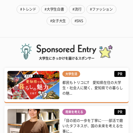
#トレンド
#大学生白書
#流行
#ファッション
#女子大生
#SNS
大学生にきっかけを届けるスポンサー
PR
大学生活
都民もトリコに⁉ 愛知県在住の大学
生・社会人に聞く、愛知県での暮らし
の魅...
PR
将来を考える
「目の前の一歩を丁寧に──部活で磨
いたタフネスが、国の未来を考える仕
事に...