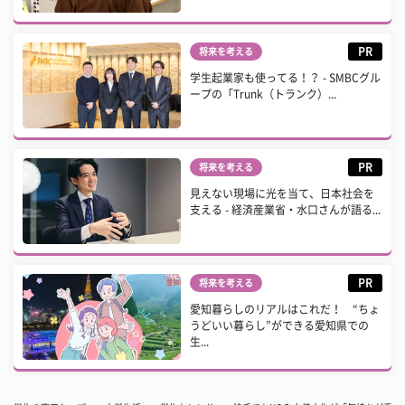
PR
将来を考える
学生起業家も使ってる！？ - SMBCグル
ープの「Trunk（トランク）...
PR
将来を考える
見えない現場に光を当て、日本社会を
支える - 経済産業省・水口さんが語る...
PR
将来を考える
愛知暮らしのリアルはこれだ！ “ちょ
うどいい暮らし”ができる愛知県での
生...