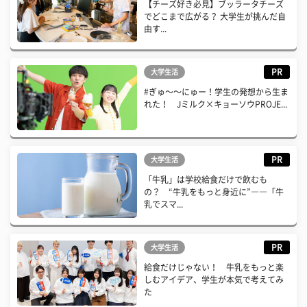
【チーズ好き必見】ブッラータチーズ
でどこまで広がる？ 大学生が挑んだ自
由す...
PR
大学生活
#ぎゅ〜〜にゅー！学生の発想から生ま
れた！ Jミルク×キョーソウPROJE...
PR
大学生活
「牛乳」は学校給食だけで飲むも
の？ “牛乳をもっと身近に”――「牛
乳でスマ...
PR
大学生活
給食だけじゃない！ 牛乳をもっと楽
しむアイデア、学生が本気で考えてみ
た