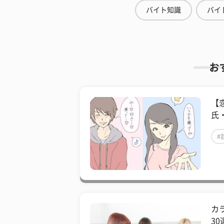
バイト知識
バイ
お
【
氏
#
カ
3