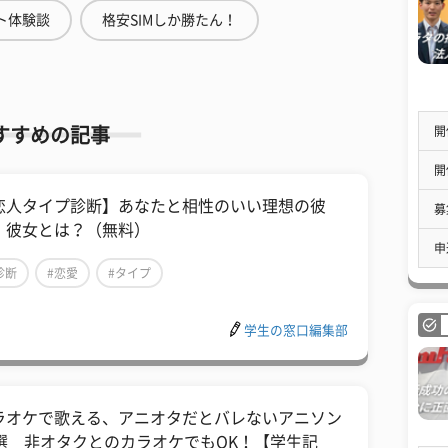
ト体験談
格安SIMしか勝たん！
開
すすめの記事
開
恋人タイプ診断】あなたと相性のいい理想の彼
募
・彼女とは？（無料）
申
診断
#恋愛
#タイプ
学生の窓口編集部
ラオケで歌える、アニオタだとバレないアニソン
0選 非オタクとのカラオケでもOK！【学生記