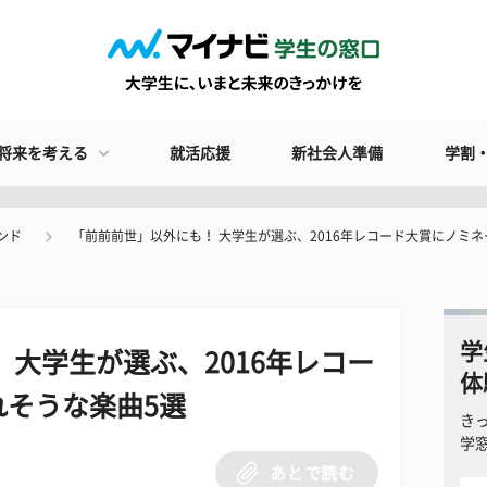
将来を考える
就活応援
新社会人準備
学割
ンド
「前前前世」以外にも！ 大学生が選ぶ、2016年レコード大賞にノミ
学
 大学生が選ぶ、2016年レコー
体
れそうな楽曲5選
き
学
あとで読む