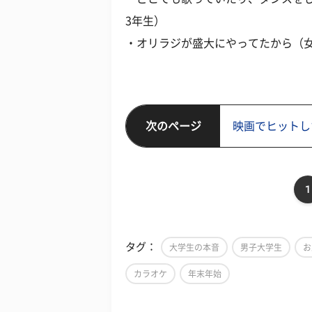
3年生）
・オリラジが盛大にやってたから（女
次のページ
映画でヒットし
1
タグ：
大学生の本音
男子大学生
お
カラオケ
年末年始