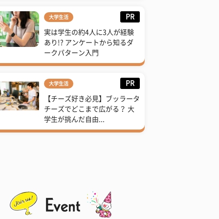
PR
大学生活
実は学生の約4人に3人が経験
あり!? アンケートから知るダ
ークパターン入門
PR
大学生活
【チーズ好き必見】ブッラータ
チーズでどこまで広がる？ 大
学生が挑んだ自由...