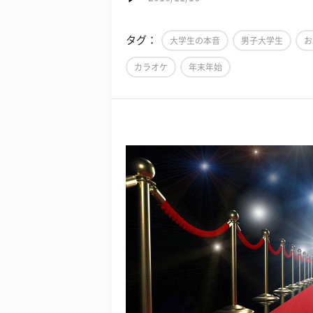
タグ：
大学生の本音
男子大学生
お
カラオケ
年末年始