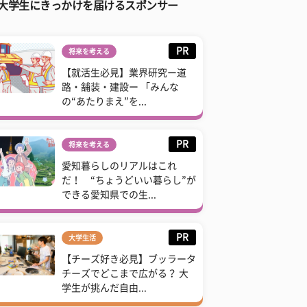
大学生にきっかけを届けるスポンサー
PR
将来を考える
【就活生必見】業界研究ー道
路・舗装・建設ー 「みんな
の“あたりまえ”を...
PR
将来を考える
愛知暮らしのリアルはこれ
だ！ “ちょうどいい暮らし”が
できる愛知県での生...
PR
大学生活
【チーズ好き必見】ブッラータ
チーズでどこまで広がる？ 大
学生が挑んだ自由...