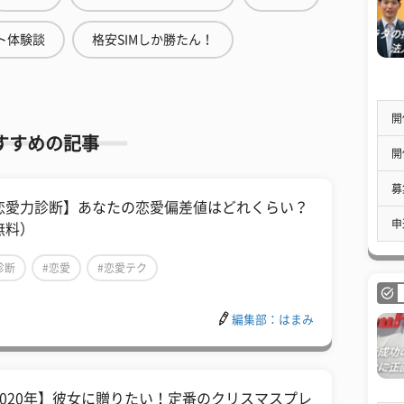
ト体験談
格安SIMしか勝たん！
開
すすめの記事
開
募
恋愛力診断】あなたの恋愛偏差値はどれくらい？
申
無料）
診断
#恋愛
#恋愛テク
編集部：はまみ
2020年】彼女に贈りたい！定番のクリスマスプレ