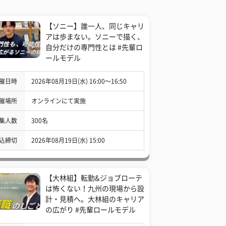
【ソニー】誰一人、同じキャリ
アは歩まない。ソニーで描く、
自分だけの専門性とは #先輩ロ
ールモデル
催日時
2026年08月19日(水) 16:00〜16:50
催場所
オンラインにて実施
集人数
300名
込締切
2026年08月19日(水) 15:00
【大林組】転勤&ジョブローテ
は怖くない！九州の現場から設
計・見積へ。大林組のキャリア
の広がり #先輩ロールモデル