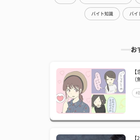
バイト知識
バイ
お
【
（
#
【