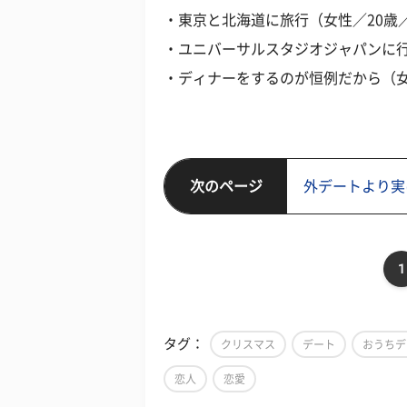
・東京と北海道に旅行（女性／20歳
・ユニバーサルスタジオジャパンに行
・ディナーをするのが恒例だから（女
次のページ
外デートより実
1
タグ：
クリスマス
デート
おうちデ
恋人
恋愛