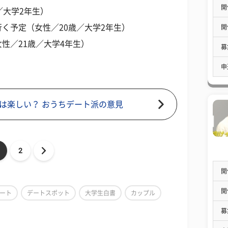
開
／大学2年生）
く予定（女性／20歳／大学2年生）
開
性／21歳／大学4年生）
募
申
は楽しい？ おうちデート派の意見
2
開
開
ート
デートスポット
大学生白書
カップル
募