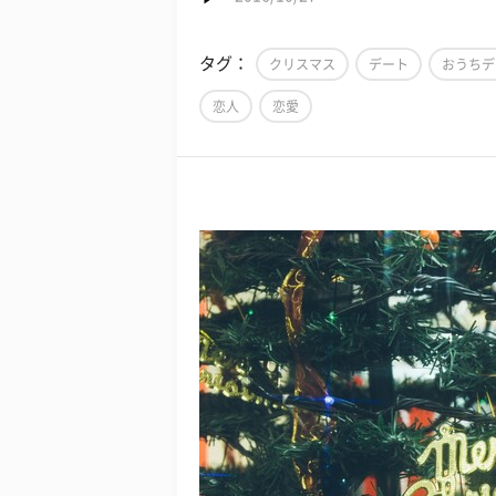
タグ：
クリスマス
デート
おうちデ
恋人
恋愛