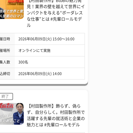
【村田製作所】BtoBの魅力発
見！業界の壁を越えて世界にイ
ンパクトを与える“ボーダレス
な仕事”とは #先輩ロールモデ
ル
催日時
2026年06月09日(火) 15:00〜16:00
催場所
オンラインにて実施
集人数
300名
込締切
2026年06月09日(火) 14:00
終了
【村田製作所】飾らず、偽ら
ず、自分らしく。村田製作所で
活躍する先輩の就活術と企業の
魅力とは #先輩ロールモデル