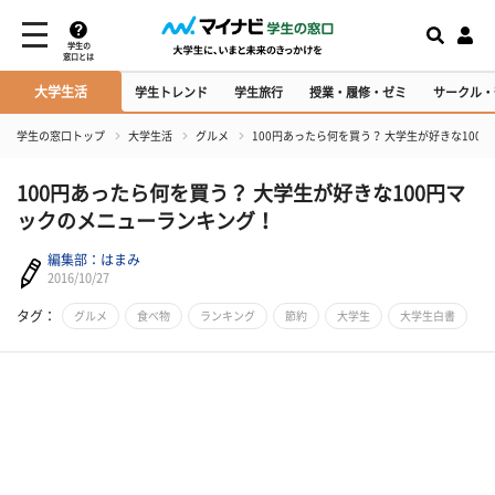
学生の
窓口とは
大学生活
学生トレンド
学生旅行
授業・履修・ゼミ
サークル・
学生の窓口トップ
大学生活
グルメ
100円あったら何を買う？ 大学生が好きな10
100円あったら何を買う？ 大学生が好きな100円マ
ックのメニューランキング！
編集部：はまみ
2016/10/27
タグ：
グルメ
食べ物
ランキング
節約
大学生
大学生白書