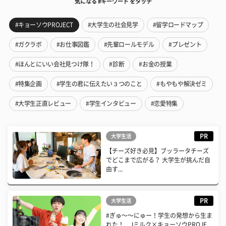
気になる #キーワード をタッチ
#キョーソウPROJECT
#大学生の社会見学
#留学ロードマップ
#ガクラボ
#お仕事図鑑
#先輩ロールモデル
#プレゼント
#ほんとにいい会社見つけ隊！
#診断
#お金の授業
#特集企画
#学生の君に伝えたい３つのこと
#もやもや解決ゼミ
#大学生正直レビュー
#学生インタビュー
#恋愛特集
PR
大学生活
【チーズ好き必見】ブッラータチーズ
でどこまで広がる？ 大学生が挑んだ自
由す...
PR
大学生活
#ぎゅ〜〜にゅー！学生の発想から生ま
れた！ Jミルク×キョーソウPROJE...