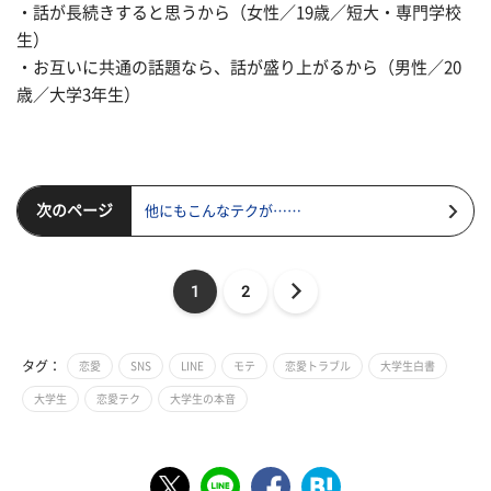
・話が長続きすると思うから（女性／19歳／短大・専門学校
生）
・お互いに共通の話題なら、話が盛り上がるから（男性／20
歳／大学3年生）
次のページ
他にもこんなテクが……
1
2
タグ：
恋愛
SNS
LINE
モテ
恋愛トラブル
大学生白書
大学生
恋愛テク
大学生の本音