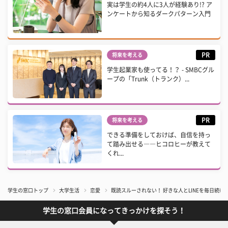
実は学生の約4人に3人が経験あり!? ア
ンケートから知るダークパターン入門
PR
将来を考える
学生起業家も使ってる！？ - SMBCグル
ープの「Trunk（トランク）...
PR
将来を考える
できる準備をしておけば、自信を持っ
て踏み出せる――ヒコロヒーが教えて
くれ...
学生の窓口トップ
大学生活
恋愛
既読スルーされない！ 好きな人とLINEを毎日続け
学生の窓口会員になってきっかけを探そう！