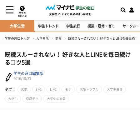
学生の
窓口とは
大学生活
学生トレンド
学生旅行
授業・履修・ゼミ
サークル・
学生の窓口トップ
大学生活
恋愛
既読スルーされない！ 好きな人とLINEを毎日続け
既読スルーされない！ 好きな人とLINEを毎日続け
るコツ5選
学生の窓口編集部
2016/10/23
タグ：
恋愛
SNS
LINE
モテ
恋愛トラブル
大学生白書
大学生
恋愛テク
大学生の本音