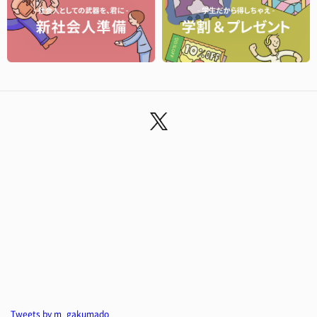
Tweets by m_gakumado