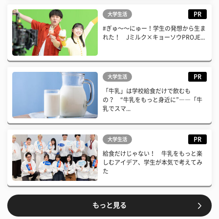
PR
大学生活
#ぎゅ〜〜にゅー！学生の発想から生ま
れた！ Jミルク×キョーソウPROJE...
PR
大学生活
「牛乳」は学校給食だけで飲むも
の？ “牛乳をもっと身近に”――「牛
乳でスマ...
PR
大学生活
給食だけじゃない！ 牛乳をもっと楽
しむアイデア、学生が本気で考えてみ
た
もっと見る