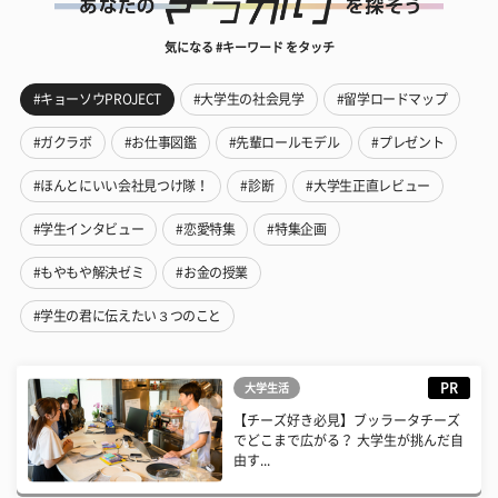
気になる #キーワード をタッチ
#キョーソウPROJECT
#大学生の社会見学
#留学ロードマップ
#ガクラボ
#お仕事図鑑
#先輩ロールモデル
#プレゼント
#ほんとにいい会社見つけ隊！
#診断
#大学生正直レビュー
#学生インタビュー
#恋愛特集
#特集企画
#もやもや解決ゼミ
#お金の授業
#学生の君に伝えたい３つのこと
PR
大学生活
【チーズ好き必見】ブッラータチーズ
でどこまで広がる？ 大学生が挑んだ自
由す...