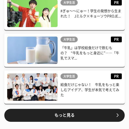
PR
大学生活
#ぎゅ〜〜にゅー！学生の発想から生ま
れた！ Jミルク×キョーソウPROJE...
PR
大学生活
「牛乳」は学校給食だけで飲むも
の？ “牛乳をもっと身近に”――「牛
乳でスマ...
PR
大学生活
給食だけじゃない！ 牛乳をもっと楽
しむアイデア、学生が本気で考えてみ
た
もっと見る