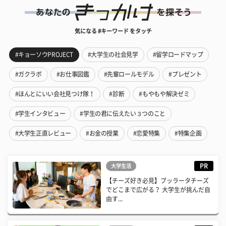
気になる #キーワード をタッチ
#キョーソウPROJECT
#大学生の社会見学
#留学ロードマップ
#ガクラボ
#お仕事図鑑
#先輩ロールモデル
#プレゼント
#ほんとにいい会社見つけ隊！
#診断
#もやもや解決ゼミ
#学生インタビュー
#学生の君に伝えたい３つのこと
#大学生正直レビュー
#お金の授業
#恋愛特集
#特集企画
PR
大学生活
【チーズ好き必見】ブッラータチーズ
でどこまで広がる？ 大学生が挑んだ自
由す...