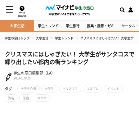
学生の
窓口とは
大学生活
学生トレンド
学生旅行
授業・履修・ゼミ
サークル・
学生の窓口トップ
大学生活
学生トレンド
クリスマスにはしゃぎたい！ 大学生がサ
クリスマスにはしゃぎたい！ 大学生がサンタコスで
繰り出したい都内の街ランキング
学生の窓口編集部（LA）
2016/10/25
タグ：
大学生白書
大学生
クリスマス
コスプレ
イベント
渋谷
原宿
六本木