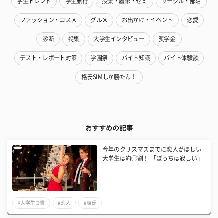
学生トレンド
学生旅行
授業・履修・ゼミ
サークル・部活
ファッション・コスメ
グルメ
お出かけ・イベント
恋愛
診断
特集
大学生インタビュー
奨学金
テスト・レポート対策
学園祭
バイト知識
バイト体験談
格安SIMしか勝たん！
おすすめの記事
今年のクリスマスまでに恋人がほしい
大学生は約◯割！ 「ぼっちは寂しい」
#大学生白書
#恋人
#彼氏