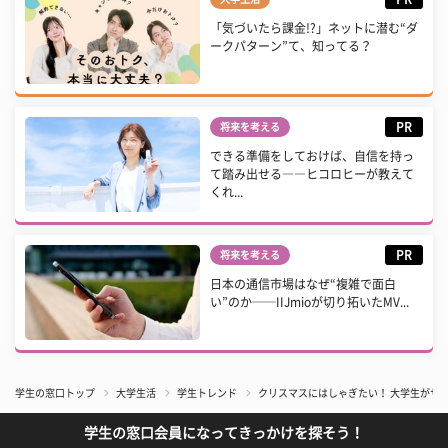
「気づいたら課金!?」ネットに潜む“ダ
ークパターン”て、知ってる？
PR
将来を考える
できる準備をしておけば、自信を持っ
て踏み出せる――ヒコロヒーが教えて
くれ...
PR
将来を考える
日本の通信市場はなぜ“複雑で面白
い”のか──IIJmioが切り拓いたMV...
学生の窓口トップ
大学生活
学生トレンド
クリスマスにはしゃぎたい！ 大学生がサ
学生の窓口会員になってきっかけを探そう！