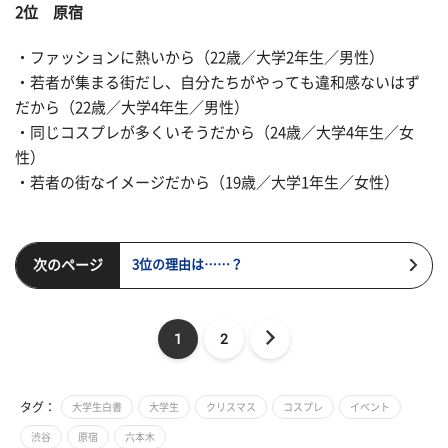
2位 原宿
・ファッションに熱いから（22歳／大学2年生／男性）
・若者が集まる街だし、自分たちがやっても違和感ないはず
だから（22歳／大学4年生／男性）
・同じコスプレが多くいそうだから（24歳／大学4年生／女
性）
・若者の街なイメージだから（19歳／大学1年生／女性）
次のページ
3位の理由は……？
1
2
タグ：
大学生白書
大学生
クリスマス
コスプレ
イベント
渋谷
原宿
六本木