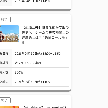
込締切
2026年08月31日(月) 14:00
終了
【商船三井】世界を動かす船の
裏側へ。チームで挑む機関士の
達成感とは？ #先輩ロールモデ
ル
催日時
2026年06月30日(火) 15:00〜15:50
催場所
オンラインにて実施
集人数
300名
込締切
2026年06月30日(火) 14:00
終了
【村田製作所】BtoBの魅力発