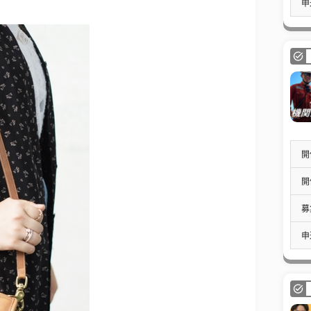
申
開
開
募
申