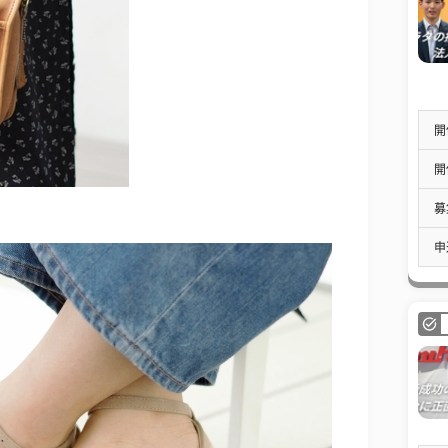
開
開
募
申