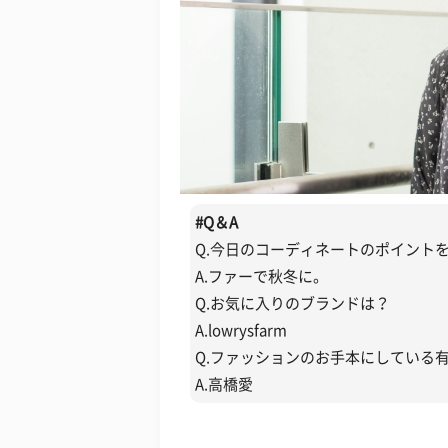
#
Q＆A
Q.今日のコーディネートのポイント
A.ファーで秋冬に。
Q.お気に入りのブランドは？
A.lowrysfarm
Q.ファッションのお手本にしている
A.高橋愛