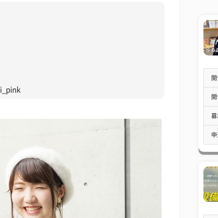
開
_pink
開
募
申