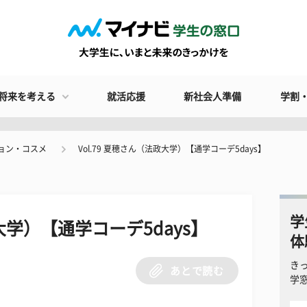
将来を考える
就活応援
新社会人準備
学割
ョン・コスメ
Vol.79 夏穂さん（法政大学）【通学コーデ5days】
学
政大学）【通学コーデ5days】
体
き
あとで読む
学