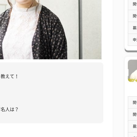
開
開
募
申
を教えて！
開
有名人は？
開
募