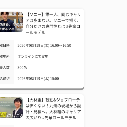
【ソニー】誰一人、同じキャリ
アは歩まない。ソニーで描く、
自分だけの専門性とは #先輩ロ
ールモデル
催日時
2026年08月19日(水) 16:00〜16:50
催場所
オンラインにて実施
集人数
300名
込締切
2026年08月19日(水) 15:00
【大林組】転勤&ジョブローテ
は怖くない！九州の現場から設
計・見積へ。大林組のキャリア
の広がり #先輩ロールモデル