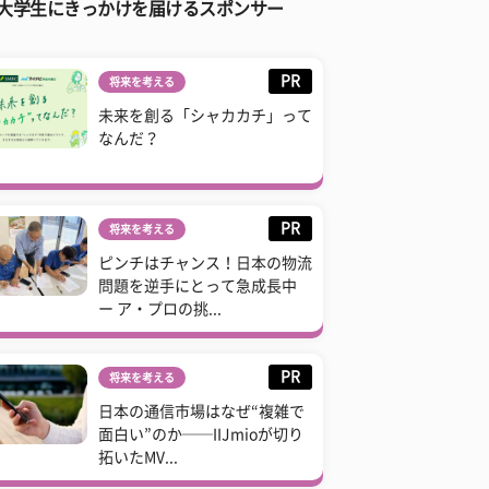
大学生にきっかけを届けるスポンサー
PR
将来を考える
未来を創る「シャカカチ」って
なんだ？
PR
将来を考える
ピンチはチャンス！日本の物流
問題を逆手にとって急成長中
ー ア・プロの挑...
PR
将来を考える
日本の通信市場はなぜ“複雑で
面白い”のか──IIJmioが切り
拓いたMV...