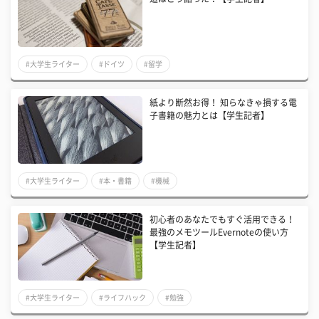
#大学生ライター
#ドイツ
#留学
紙より断然お得！ 知らなきゃ損する電
子書籍の魅力とは【学生記者】
#大学生ライター
#本・書籍
#機械
初心者のあなたでもすぐ活用できる！
最強のメモツールEvernoteの使い方
【学生記者】
#大学生ライター
#ライフハック
#勉強