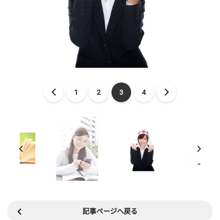
1
2
3
4
記事ページへ戻る