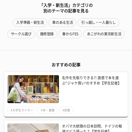
「入学・新生活」カテゴリの
別のテーマの記事を見る
入学準備・新生活
車のある生活
引っ越し・一人暮らし
サークル選び
履修登録
春からFES
あこがれの東京新生活
おすすめの記事
名作を先取りできる?! 直感で本を選
ぶ“ジャケ買い"のすすめ【学生記者】
#大学生ライター
#本・書籍
#読書
オバマ大統領の日本訪問、ドイツの報
道はどう語った？【学生記者】