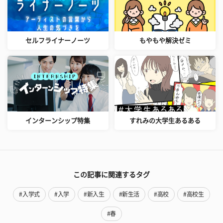
セルフライナーノーツ
もやもや解決ゼミ
インターンシップ特集
すれみの大学生あるある
この記事に関連するタグ
#入学式
#入学
#新入生
#新生活
#高校
#高校生
#春