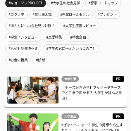
#キョーソウPROJECT
#大学生の社会見学
#留学ロードマップ
#ガクラボ
#お仕事図鑑
#先輩ロールモデル
#プレゼント
#ほんとにいい会社見つけ隊！
#大学生正直レビュー
#学生インタビュー
#恋愛特集
#特集企画
#もやもや解決ゼミ
#学生の君に伝えたい３つのこと
#お金の授業
#診断
PR
大学生活
【チーズ好き必見】ブッラータチーズ
でどこまで広がる？ 大学生が挑んだ自
由す...
PR
大学生活
#ぎゅ〜〜にゅー！学生の発想から生ま
れた！ Jミルク×キョーソウPROJE...