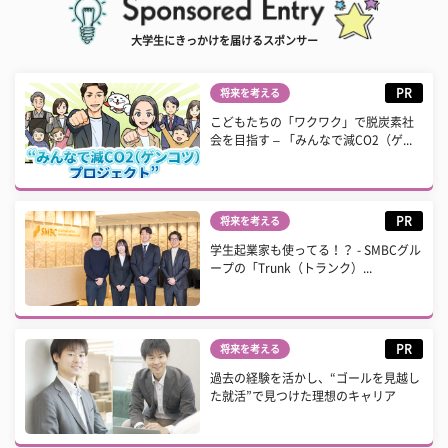
大学生にきっかけを届けるスポンサー
PR
将来を考える
こどもたちの「ワクワク」で脱炭素社
会を目指す – 「みんなで減CO2（ゲ...
PR
将来を考える
学生起業家も使ってる！？ - SMBCグル
ープの「Trunk（トランク）...
PR
将来を考える
過去の経験を活かし、“ゴールを見越し
た就活”で見つけた理想のキャリア