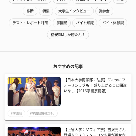
診断
特集
大学生インタビュー
奨学金
テスト・レポート対策
学園祭
バイト知識
バイト体験談
格安SIMしか勝たん！
おすすめの記事
【日本大学商学部：砧祭】°C-uteにフ
ォーリンラブも！ 盛り上がること間違
いなし【2016学園祭情報】
#学園祭
#学園祭情報2016
【上智大学：ソフィア祭】吉沢亮さん
登場＆ミスミスターコンも目が離せな