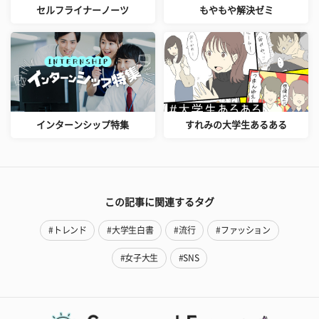
セルフライナーノーツ
もやもや解決ゼミ
インターンシップ特集
すれみの大学生あるある
この記事に関連するタグ
#トレンド
#大学生白書
#流行
#ファッション
#女子大生
#SNS