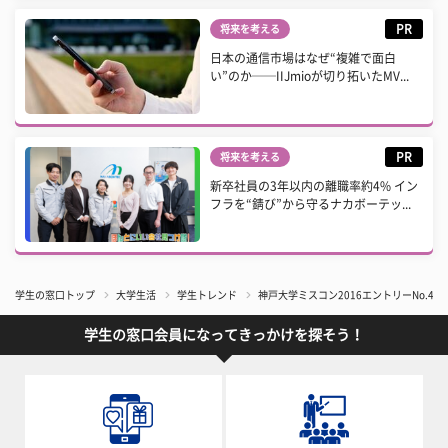
PR
将来を考える
日本の通信市場はなぜ“複雑で面白
い”のか──IIJmioが切り拓いたMV...
PR
将来を考える
新卒社員の3年以内の離職率約4% イン
フラを“錆び”から守るナカボーテッ...
学生の窓口トップ
大学生活
学生トレンド
神戸大学ミスコン2016エントリーNo.4
学生の窓口会員になってきっかけを探そう！