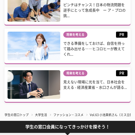
ピンチはチャンス！日本の物流問題を
逆手にとって急成長中 ー ア・プロの
挑...
PR
将来を考える
できる準備をしておけば、自信を持っ
て踏み出せる――ヒコロヒーが教えて
くれ...
PR
将来を考える
見えない現場に光を当て、日本社会を
支える - 経済産業省・水口さんが語る...
学生の窓口トップ
大学生活
ファッション・コスメ
Vol.63 小池真帆さん（ミス立教
学生の窓口会員になってきっかけを探そう！