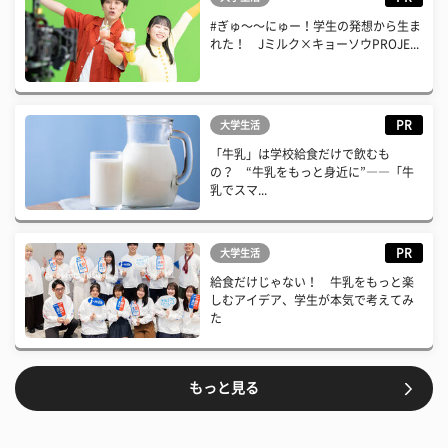
#ぎゅ〜〜にゅー！学生の発想から生ま
れた！ Jミルク×キョーソウPROJE...
PR
大学生活
「牛乳」は学校給食だけで飲むも
の？ “牛乳をもっと身近に”――「牛
乳でスマ...
PR
大学生活
給食だけじゃない！ 牛乳をもっと楽
しむアイデア、学生が本気で考えてみ
た
もっと見る