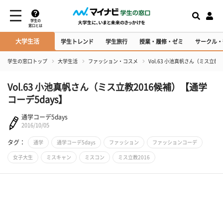
学生の
窓口とは
大学生活
学生トレンド
学生旅行
授業・履修・ゼミ
サークル・
学生の窓口トップ
大学生活
ファッション・コスメ
Vol.63 小池真帆さん（ミス立教
Vol.63 小池真帆さん（ミス立教2016候補）【通学
コーデ5days】
通学コーデ5days
2016/10/05
タグ：
通学
通学コーデ5days
ファッション
ファッションコーデ
女子大生
ミスキャン
ミスコン
ミス立教2016