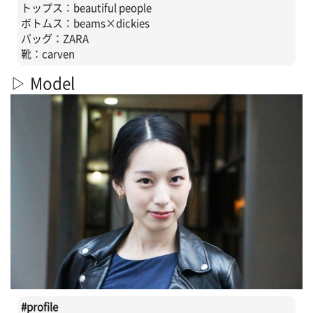
トップス：beautiful people
ボトムス：beams×dickies
バッグ：ZARA
靴：carven
▷ Model
#profile