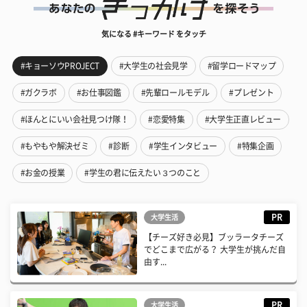
気になる #キーワード をタッチ
#キョーソウPROJECT
#大学生の社会見学
#留学ロードマップ
#ガクラボ
#お仕事図鑑
#先輩ロールモデル
#プレゼント
#ほんとにいい会社見つけ隊！
#恋愛特集
#大学生正直レビュー
#もやもや解決ゼミ
#診断
#学生インタビュー
#特集企画
#お金の授業
#学生の君に伝えたい３つのこと
PR
大学生活
【チーズ好き必見】ブッラータチーズ
でどこまで広がる？ 大学生が挑んだ自
由す...
PR
大学生活