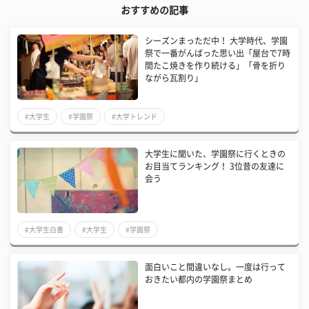
おすすめの記事
シーズンまっただ中！ 大学時代、学園
祭で一番がんばった思い出「屋台で7時
間たこ焼きを作り続ける」「骨を折り
ながら瓦割り」
#大学生
#学園祭
#大学トレンド
大学生に聞いた、学園祭に行くときの
お目当てランキング！ 3位昔の友達に
会う
#大学生白書
#大学生
#学園祭
面白いこと間違いなし。一度は行って
おきたい都内の学園祭まとめ