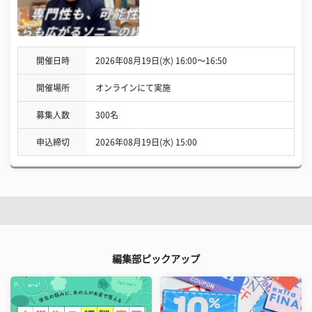
開催日時
2026年08月19日(水) 16:00〜16:50
開催場所
オンラインにて実施
募集人数
300名
申込締切
2026年08月19日(水) 15:00
編集部ピックアップ