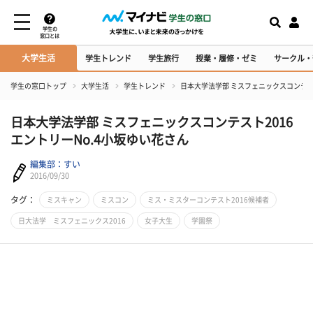
学生の
窓口とは
大学生活
学生トレンド
学生旅行
授業・履修・ゼミ
サークル・
学生の窓口トップ
大学生活
学生トレンド
日本大学法学部 ミスフェニックスコンテスト
日本大学法学部 ミスフェニックスコンテスト2016
エントリーNo.4小坂ゆい花さん
編集部：すい
2016/09/30
タグ：
ミスキャン
ミスコン
ミス・ミスターコンテスト2016候補者
日大法学 ミスフェニックス2016
女子大生
学園祭