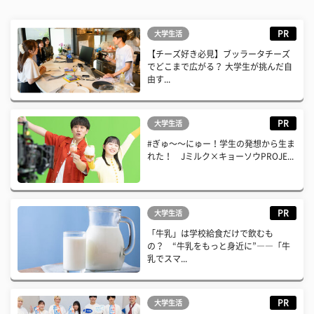
PR
大学生活
【チーズ好き必見】ブッラータチーズ
でどこまで広がる？ 大学生が挑んだ自
由す...
PR
大学生活
#ぎゅ〜〜にゅー！学生の発想から生ま
れた！ Jミルク×キョーソウPROJE...
PR
大学生活
「牛乳」は学校給食だけで飲むも
の？ “牛乳をもっと身近に”――「牛
乳でスマ...
PR
大学生活