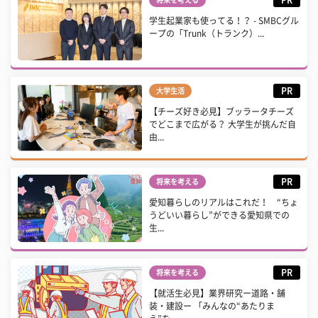
学生起業家も使ってる！？ - SMBCグル
ープの「Trunk（トランク）...
PR
大学生活
【チーズ好き必見】ブッラータチーズ
でどこまで広がる？ 大学生が挑んだ自
由...
PR
将来を考える
愛知暮らしのリアルはこれだ！ “ちょ
うどいい暮らし”ができる愛知県での
生...
PR
将来を考える
【就活生必見】業界研究ー道路・舗
装・建設ー 「みんなの“あたりま