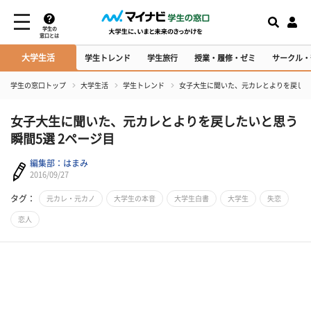
学生の
窓口とは
大学生活
学生トレンド
学生旅行
授業・履修・ゼミ
サークル・
学生の窓口トップ
大学生活
学生トレンド
女子大生に聞いた、元カレとよりを戻した
女子大生に聞いた、元カレとよりを戻したいと思う
瞬間5選 2ページ目
編集部：はまみ
2016/09/27
タグ：
元カレ・元カノ
大学生の本音
大学生白書
大学生
失恋
恋人