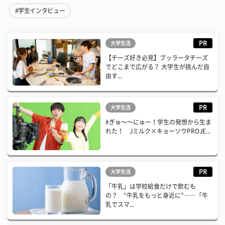
#学生インタビュー
PR
大学生活
【チーズ好き必見】ブッラータチーズ
でどこまで広がる？ 大学生が挑んだ自
由す...
PR
大学生活
#ぎゅ〜〜にゅー！学生の発想から生ま
れた！ Jミルク×キョーソウPROJE...
PR
大学生活
「牛乳」は学校給食だけで飲むも
の？ “牛乳をもっと身近に”――「牛
乳でスマ...