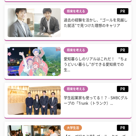
PR
将来を考える
過去の経験を活かし、“ゴールを見越し
た就活”で見つけた理想のキャリア
PR
将来を考える
愛知暮らしのリアルはこれだ！ “ちょ
うどいい暮らし”ができる愛知県での
生...
PR
将来を考える
学生起業家も使ってる！？ - SMBCグル
ープの「Trunk（トランク）...
PR
大学生活