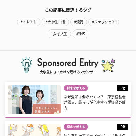
この記事に関連するタグ
#トレンド
#大学生白書
#流行
#ファッション
#女子大生
#SNS
大学生にきっかけを届けるスポンサー
PR
将来を考える
なぜ愛知は働きやすい？ 東京経験者
が語る、暮らしが充実する愛知県の魅
力
PR
将来を考える
社会を動かすキーパーソン 税理士の