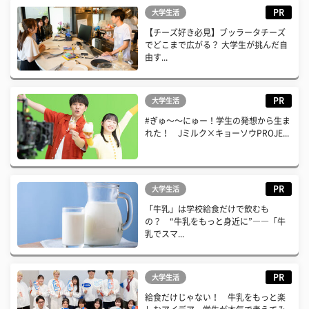
PR
大学生活
【チーズ好き必見】ブッラータチーズ
でどこまで広がる？ 大学生が挑んだ自
由す...
PR
大学生活
#ぎゅ〜〜にゅー！学生の発想から生ま
れた！ Jミルク×キョーソウPROJE...
PR
大学生活
「牛乳」は学校給食だけで飲むも
の？ “牛乳をもっと身近に”――「牛
乳でスマ...
PR
大学生活
給食だけじゃない！ 牛乳をもっと楽