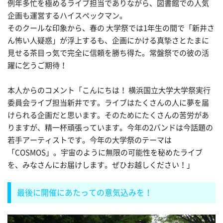
例年多忙を極めるライブ担当でありながら、図書館での人気
企画も運営するハイスペックマン。
そのクールな印象から、春の
大
学祭では1年生の間で「新井さ
ん怖い人疑惑」が浮上するも、企画にかける真摯さとたまに
見せる茶目っ気で完全に信頼を勝ち得た。常盤祭での彼の活
躍に乞うご期待！
本人からのコメント「こんにちは！
横浜
国
立
大
学
大
学祭実行
委員会ライブ担当新井です。ライブはたくさんの人に夢を届
けられる企画だと思います。そのためにたくさんの苦労があ
りますが、精一杯頑張っています。今年の2バンドは今話題の
若手アーティストです。今年の
大
学祭のテーマは
「COSMOS」。宇宙のように無限の可能性を秘めたライブ
を、みなさんにお届けします。ぜひお越しください！」
最後に開催にあたっての意気込みを！