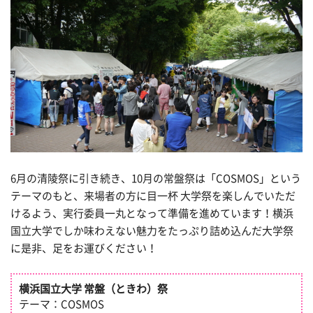
6月の清陵祭に引き続き、10月の常盤祭は「COSMOS」という
テーマのもと、来場者の方に目一杯
大
学祭を楽しんでいただ
けるよう、実行委員一丸となって準備を進めています！
横浜
国
立
大
学でしか味わえない魅力をたっぷり詰め込んだ
大
学祭
に是非、足をお運びください！
横浜国立大学 常盤（ときわ）祭
テーマ：COSMOS