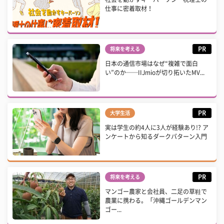
仕事に密着取材！
PR
将来を考える
日本の通信市場はなぜ“複雑で面白
い”のか──IIJmioが切り拓いたMV...
PR
大学生活
実は学生の約4人に3人が経験あり!? ア
ンケートから知るダークパターン入門
PR
将来を考える
マンゴー農家と会社員、二足の草鞋で
農業に携わる。「沖縄ゴールデンマン
ゴー...