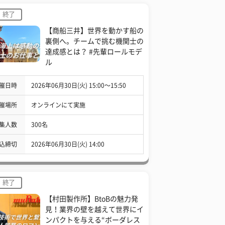
終了
【商船三井】世界を動かす船の
裏側へ。チームで挑む機関士の
達成感とは？ #先輩ロールモデ
ル
催日時
2026年06月30日(火) 15:00〜15:50
催場所
オンラインにて実施
集人数
300名
込締切
2026年06月30日(火) 14:00
終了
【村田製作所】BtoBの魅力発
見！業界の壁を越えて世界にイ
ンパクトを与える“ボーダレス