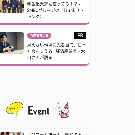
学生起業家も使ってる！？ -
SMBCグループの「Trunk（ト
ランク）...
PR
将来を考える
見えない現場に光を当て、日本
社会を支える - 経済産業省・水
口さんが語る...
【ソニー】誰一人、同じキャリ