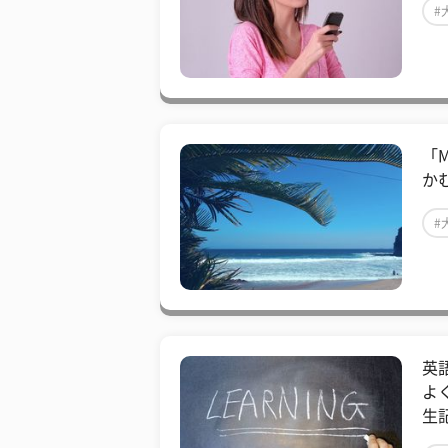
#
​「
か
#
​
よ
生