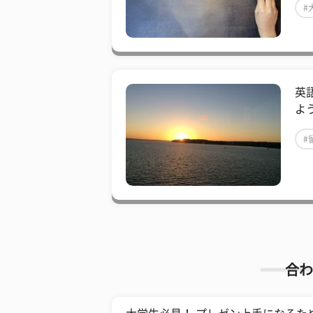
#
英
よ
#
合わ