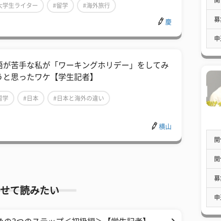
大学生ライター
#留学
#海外旅行
募
慶
申
語が苦手な私が「ワーキングホリデー」をしてみ
うと思ったワケ【学生記者】
留学
#日本
#日本と海外の違い
横山
開
開
募
せて読みたい
申