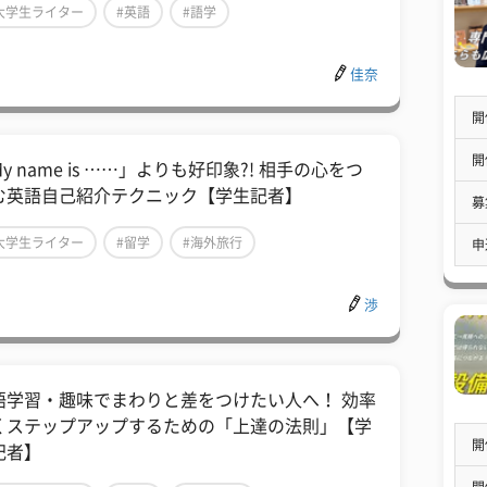
大学生ライター
#英語
#語学
佳奈
開
開
My name is ……」よりも好印象?! 相手の心をつ
む英語自己紹介テクニック【学生記者】
募
大学生ライター
#留学
#海外旅行
申
渉
英語学習・趣味でまわりと差をつけたい人へ！ 効率
くステップアップするための「上達の法則」【学
開
記者】
開