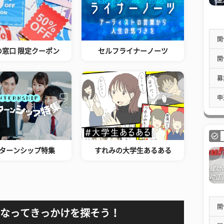
開
の窓口 限定クーポン
セルフライナーノーツ
開
募
申
ターンシップ特集
すれみの大学生あるある
開
なってきっかけを探そう！