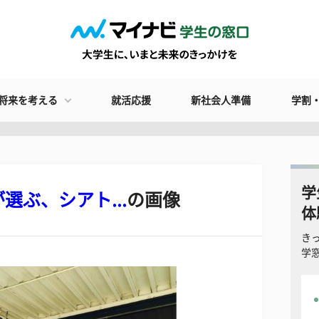
将来を考える
就活応援
新社会人準備
学割
学
ぶ、シアト...
の画像
体
き
学