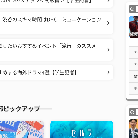
めの3つのステップ＜初級編＞【学生記者】
 渋谷のスキマ時間はDHCコミュニケーション
験したいおすすめイベント「滝行」のススメ
開
開
すめする海外ドラマ4選【学生記者】
募
申
部ピックアップ