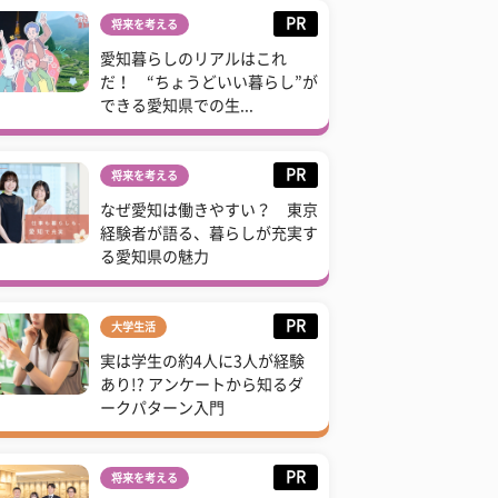
PR
将来を考える
愛知暮らしのリアルはこれ
だ！ “ちょうどいい暮らし”が
できる愛知県での生...
PR
将来を考える
なぜ愛知は働きやすい？ 東京
経験者が語る、暮らしが充実す
る愛知県の魅力
PR
大学生活
実は学生の約4人に3人が経験
あり!? アンケートから知るダ
ークパターン入門
PR
将来を考える