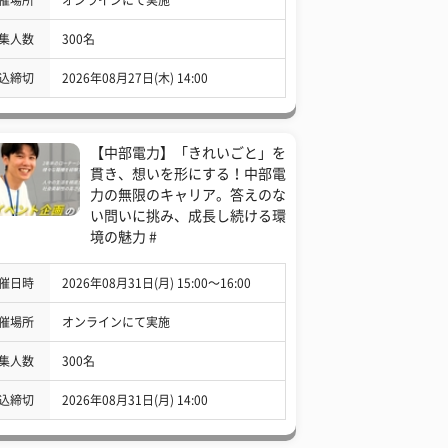
集人数
300名
込締切
2026年08月27日(木) 14:00
【中部電力】「きれいごと」を
貫き、想いを形にする！中部電
力の無限のキャリア。答えのな
い問いに挑み、成長し続ける環
境の魅力 #
催日時
2026年08月31日(月) 15:00〜16:00
催場所
オンラインにて実施
集人数
300名
込締切
2026年08月31日(月) 14:00