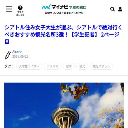
学生の
窓口とは
シアトル住み女子大生が選ぶ、シアトルで絶対行く
べきおすすめ観光名所3選！【学生記者】 2ページ
目
Akane
2016/09/22
タグ：
大学生ライター
アメリカ
留学
観光
観光スポット