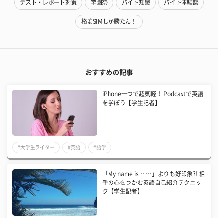
テスト・レポート対策
学園祭
バイト知識
バイト体験談
格安SIMしか勝たん！
おすすめの記事
iPhone一つで超気軽！ Podcastで英語
を学ぼう【学生記者】
#大学生ライター
#英語
#語学
​「My name is ……」よりも好印象?! 相
手の心をつかむ英語自己紹介テクニッ
ク【学生記者】