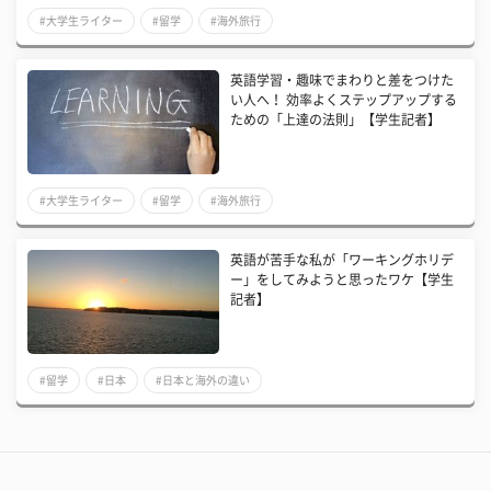
#大学生ライター
#留学
#海外旅行
​英語学習・趣味でまわりと差をつけた
い人へ！ 効率よくステップアップする
ための「上達の法則」【学生記者】
#大学生ライター
#留学
#海外旅行
英語が苦手な私が「ワーキングホリデ
ー」をしてみようと思ったワケ【学生
記者】
#留学
#日本
#日本と海外の違い