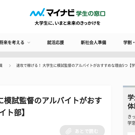
将来を考える
就活応援
新社会人準備
学割
識
速攻で稼げる！ 大学生に模試監督のアルバイトがおすすめな理由5つ【
学
に模試監督のアルバイトがおす
体
イト部】
き
学
あとで読む