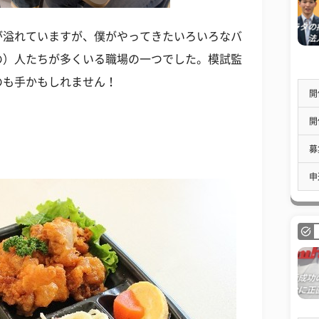
が溢れていますが、僕がやってきたいろいろなバ
の）人たちが多くいる職場の一つでした。模試監
のも手かもしれません！
開
開
募
申