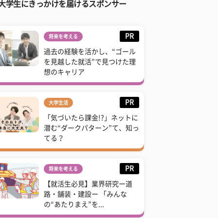
大学生にきっかけを届けるスポンサー
PR
将来を考える
過去の経験を活かし、“ゴール
を見越した就活”で見つけた理
想のキャリア
PR
大学生活
「気づいたら課金!?」ネットに
潜む“ダークパターン”て、知っ
てる？
PR
将来を考える
【就活生必見】業界研究ー道
路・舗装・建設ー 「みんな
の“あたりまえ”を...