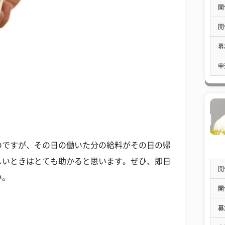
開
開
募
申
のですが、その日の働いた分の給料がその日の帰
しいときはとても助かると思います。ぜひ、即日
開
い。
開
募