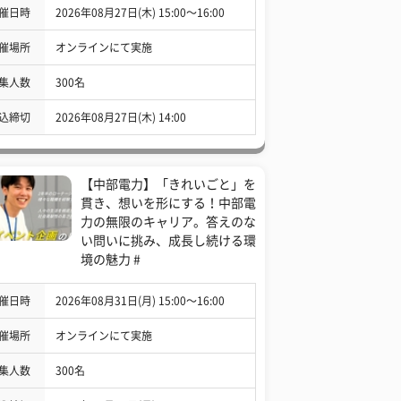
催日時
2026年08月27日(木) 15:00〜16:00
催場所
オンラインにて実施
集人数
300名
込締切
2026年08月27日(木) 14:00
【中部電力】「きれいごと」を
貫き、想いを形にする！中部電
力の無限のキャリア。答えのな
い問いに挑み、成長し続ける環
境の魅力 #
催日時
2026年08月31日(月) 15:00〜16:00
催場所
オンラインにて実施
集人数
300名