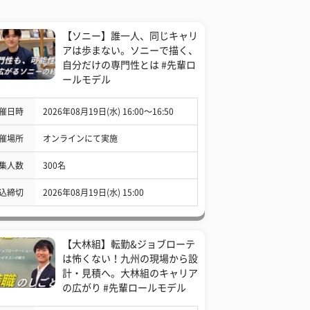
【ソニー】誰一人、同じキャリ
アは歩まない。ソニーで描く、
自分だけの専門性とは #先輩ロ
ールモデル
催日時
2026年08月19日(水) 16:00〜16:50
催場所
オンラインにて実施
集人数
300名
込締切
2026年08月19日(水) 15:00
【大林組】転勤&ジョブローテ
は怖くない！九州の現場から設
計・見積へ。大林組のキャリア
の広がり #先輩ロールモデル