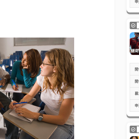
申
開
開
募
申