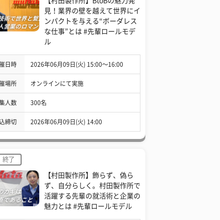
【村田製作所】BtoBの魅力発
見！業界の壁を越えて世界にイ
ンパクトを与える“ボーダレス
な仕事”とは #先輩ロールモデ
ル
催日時
2026年06月09日(火) 15:00〜16:00
催場所
オンラインにて実施
集人数
300名
込締切
2026年06月09日(火) 14:00
終了
【村田製作所】飾らず、偽ら
ず、自分らしく。村田製作所で
活躍する先輩の就活術と企業の
魅力とは #先輩ロールモデル