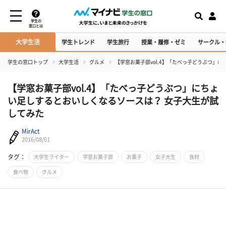
学生の
窓口とは
大学生活
学生トレンド
学生旅行
授業・履修・ゼミ
サークル・
学生の窓口トップ
大学生活
グルメ
【学窓お菓子部vol.4】「たべっ子どうぶつ」
【学窓お菓子部vol.4】「たべっ子どうぶつ」にちょ
い足しするとおいしくなるソースは？ 女子大生が試
してみた
MirAct
2016/08/01
タグ：
大学生ライター
学窓お菓子部
お菓子
女子大生
食材
食べ物
グルメ