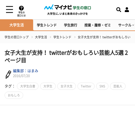
学生の
窓口とは
大学生活
学生トレンド
学生旅行
授業・履修・ゼミ
サークル・
学生の窓口トップ
大学生活
学生トレンド
女子大生が支持！ twitterがおもしろい芸
女子大生が支持！ twitterがおもしろい芸能人5選 2
ページ目
編集部：はまみ
2016/07/20
タグ：
大学生白書
大学生
女子大生
Twitter
SNS
芸能人
おもしろ