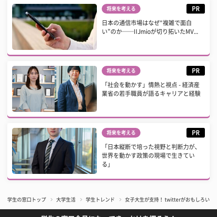
PR
将来を考える
日本の通信市場はなぜ“複雑で面白
い”のか──IIJmioが切り拓いたMV...
PR
将来を考える
「社会を動かす」情熱と視点 - 経済産
業省の若手職員が語るキャリアと経験
PR
将来を考える
「日本縦断で培った視野と判断力が、
世界を動かす政策の現場で生きてい
る」
学生の窓口トップ
大学生活
学生トレンド
女子大生が支持！ twitterがおもしろい芸