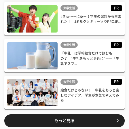
PR
大学生活
#ぎゅ〜〜にゅー！学生の発想から生ま
れた！ Jミルク×キョーソウPROJE...
PR
大学生活
「牛乳」は学校給食だけで飲むも
の？ “牛乳をもっと身近に”――「牛
乳でスマ...
PR
大学生活
給食だけじゃない！ 牛乳をもっと楽
しむアイデア、学生が本気で考えてみ
た
もっと見る