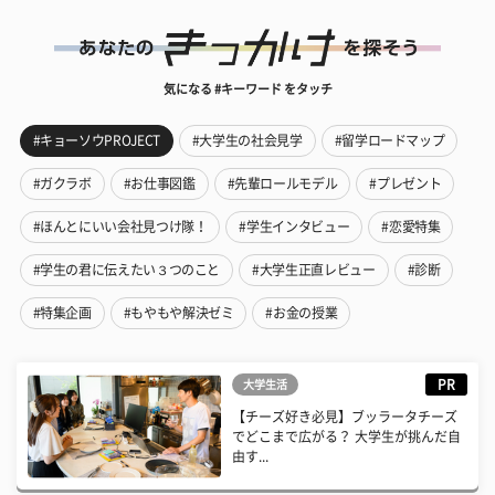
気になる #キーワード をタッチ
#キョーソウPROJECT
#大学生の社会見学
#留学ロードマップ
#ガクラボ
#お仕事図鑑
#先輩ロールモデル
#プレゼント
#ほんとにいい会社見つけ隊！
#学生インタビュー
#恋愛特集
#学生の君に伝えたい３つのこと
#大学生正直レビュー
#診断
#特集企画
#もやもや解決ゼミ
#お金の授業
PR
大学生活
【チーズ好き必見】ブッラータチーズ
でどこまで広がる？ 大学生が挑んだ自
由す...