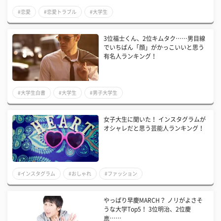
#恋愛
#恋愛トラブル
#大学生
3位福士くん、2位キムタク……男目線
でいちばん「顔」がかっこいいと思う
有名人ランキング！
#大学生白書
#大学生
#男子大学生
女子大生に聞いた！ インスタグラムが
オシャレだと思う芸能人ランキング！
#インスタグラム
#おしゃれ
#ファッション
やっぱり早慶MARCH？ ノリがよさそ
うな大学Top5！ 3位明治、2位慶
應……