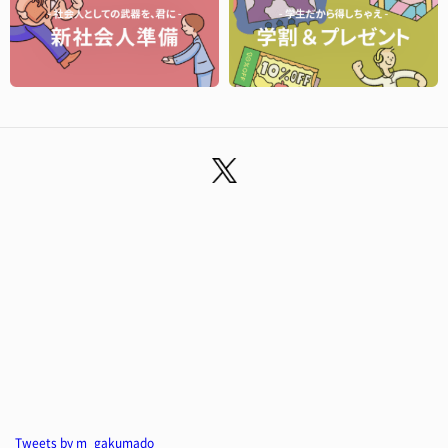
Tweets by m_gakumado