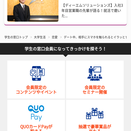
【ディーエムソリューションズ】入社3
年目営業職の先輩が語る！就活で磨い
た...
学生の窓口トップ
大学生活
恋愛
​デート中、相手にスマホを触られるとイラッとする
学生の窓口会員になってきっかけを探そう！
会員限定の
会員限定の
コンテンツやイベント
セミナー開催
QUOカードPayが
抽選で豪華賞品が