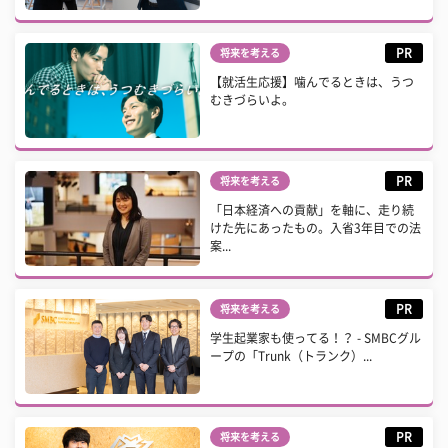
PR
将来を考える
【就活生応援】噛んでるときは、うつ
むきづらいよ。
PR
将来を考える
「日本経済への貢献」を軸に、走り続
けた先にあったもの。入省3年目での法
案...
PR
将来を考える
学生起業家も使ってる！？ - SMBCグル
ープの「Trunk（トランク）...
PR
将来を考える