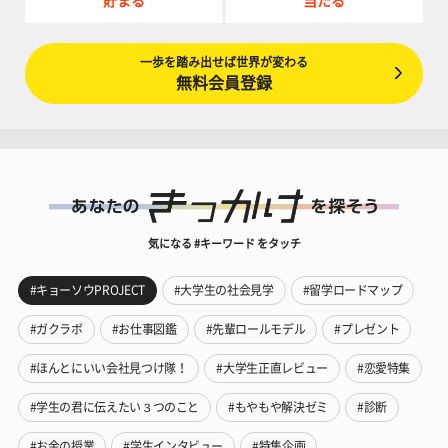
貯まる
当たる
一歩を踏み出せば世界が変わる
無料会員登録
気になる #キーワード をタッチ
#キョーソウPROJECT
#大学生の社会見学
#留学ロードマップ
#ガクラボ
#お仕事図鑑
#先輩ロールモデル
#プレゼント
#ほんとにいい会社見つけ隊！
#大学生正直レビュー
#恋愛特集
#学生の君に伝えたい３つのこと
#もやもや解決ゼミ
#診断
#お金の授業
#学生インタビュー
#特集企画