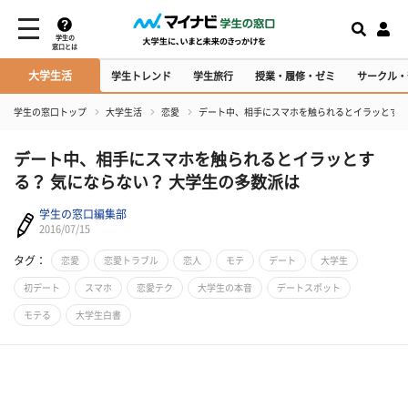
学生の
窓口とは
大学生活
学生トレンド
学生旅行
授業・履修・ゼミ
サークル・
学生の窓口トップ
大学生活
恋愛
​デート中、相手にスマホを触られるとイラッとする
​デート中、相手にスマホを触られるとイラッとす
る？ 気にならない？ 大学生の多数派は
学生の窓口編集部
2016/07/15
タグ：
恋愛
恋愛トラブル
恋人
モテ
デート
大学生
初デート
スマホ
恋愛テク
大学生の本音
デートスポット
モテる
大学生白書