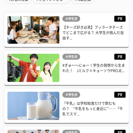
PR
大学生活
【チーズ好き必見】ブッラータチーズ
でどこまで広がる？ 大学生が挑んだ自
由す...
PR
大学生活
#ぎゅ〜〜にゅー！学生の発想から生ま
れた！ Jミルク×キョーソウPROJE...
PR
大学生活
「牛乳」は学校給食だけで飲むも
の？ “牛乳をもっと身近に”――「牛
乳でスマ...
PR
大学生活