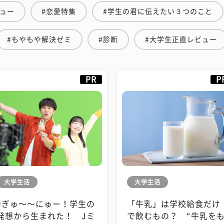
ビュー
#恋愛特集
#学生の君に伝えたい３つのこと
#もやもや解決ゼミ
#診断
#大学生正直レビュー
PR
P
大学生活
大学生活
#ぎゅ〜〜にゅー！学生の
「牛乳」は学校給食だけ
発想から生まれた！ Jミ
で飲むもの？ “牛乳を