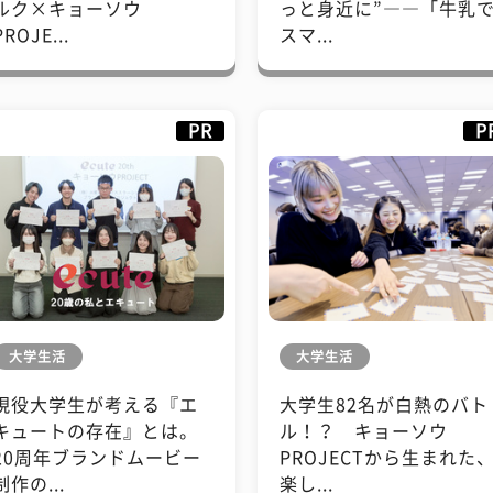
ルク×キョーソウ
っと身近に”――「牛乳
PROJE...
スマ...
PR
P
大学生活
大学生活
現役大学生が考える『エ
大学生82名が白熱のバト
キュートの存在』とは。
ル！？ キョーソウ
20周年ブランドムービー
PROJECTから生まれた
制作の...
楽し...