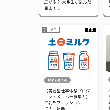
広がる？ 大学生が挑んだ
自由す...
PR
終了
将来を考える
【実践型仕事体験プロジ
ェクトメンバー募集！】
牛乳をファッション
に！？酪農...