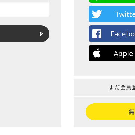
Twi
Face
App
まだ会員
無