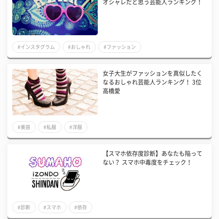
オシャレだと思う芸能人ランキング！
#インスタグラム
#おしゃれ
#ファッション
女子大生がファッションを真似したく
なるおしゃれ芸能人ランキング！ 3位
高橋愛
#美容
#私服
#洋服
【スマホ依存度診断】あなたも陥って
ない？ スマホ中毒度をチェック！
#診断
#スマホ
#依存