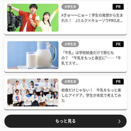
PR
大学生活
#ぎゅ〜〜にゅー！学生の発想から生ま
れた！ Jミルク×キョーソウPROJE...
PR
大学生活
「牛乳」は学校給食だけで飲むも
の？ “牛乳をもっと身近に”――「牛
乳でスマ...
PR
大学生活
給食だけじゃない！ 牛乳をもっと楽
しむアイデア、学生が本気で考えてみ
た
もっと見る