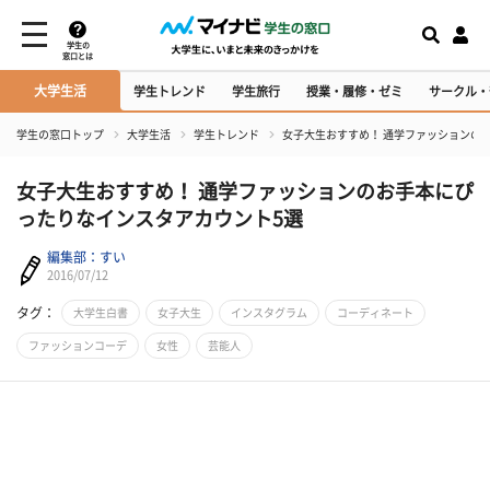
学生の
窓口とは
大学生活
学生トレンド
学生旅行
授業・履修・ゼミ
サークル・
学生の窓口トップ
大学生活
学生トレンド
女子大生おすすめ！ 通学ファッションの
女子大生おすすめ！ 通学ファッションのお手本にぴ
ったりなインスタアカウント5選
編集部：すい
2016/07/12
タグ：
大学生白書
女子大生
インスタグラム
コーディネート
ファッションコーデ
女性
芸能人