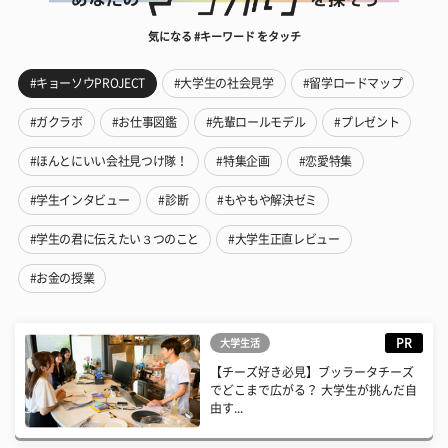
気になる #キーワード をタッチ
#キョーソウPROJECT
#大学生の社会見学
#留学ロードマップ
#ガクラボ
#お仕事図鑑
#先輩ロールモデル
#プレゼント
#ほんとにいい会社見つけ隊！
#特集企画
#恋愛特集
#学生インタビュー
#診断
#もやもや解決ゼミ
#学生の君に伝えたい３つのこと
#大学生正直レビュー
#お金の授業
PR
大学生活
【チーズ好き必見】ブッラータチーズ
でどこまで広がる？ 大学生が挑んだ自
由す...