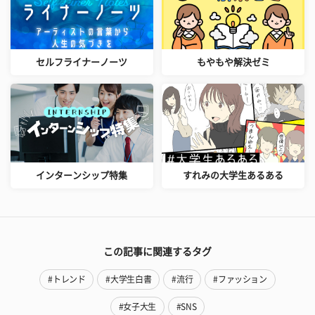
セルフライナーノーツ
もやもや解決ゼミ
インターンシップ特集
すれみの大学生あるある
この記事に関連するタグ
#トレンド
#大学生白書
#流行
#ファッション
#女子大生
#SNS