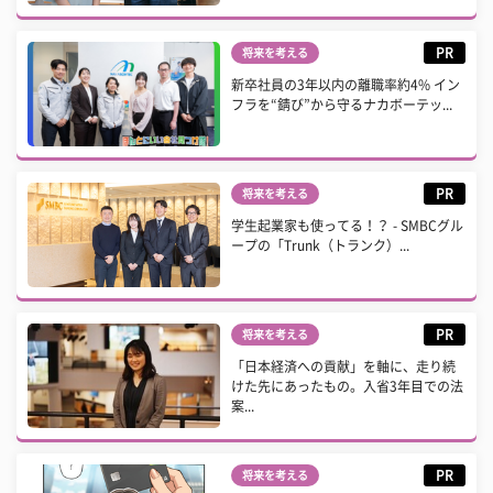
PR
将来を考える
新卒社員の3年以内の離職率約4% イン
フラを“錆び”から守るナカボーテッ...
PR
将来を考える
学生起業家も使ってる！？ - SMBCグル
ープの「Trunk（トランク）...
PR
将来を考える
「日本経済への貢献」を軸に、走り続
けた先にあったもの。入省3年目での法
案...
PR
将来を考える