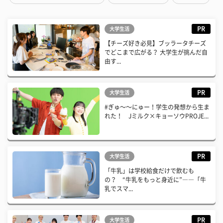
PR
大学生活
【チーズ好き必見】ブッラータチーズ
でどこまで広がる？ 大学生が挑んだ自
由す...
PR
大学生活
#ぎゅ〜〜にゅー！学生の発想から生ま
れた！ Jミルク×キョーソウPROJE...
PR
大学生活
「牛乳」は学校給食だけで飲むも
の？ “牛乳をもっと身近に”――「牛
乳でスマ...
PR
大学生活