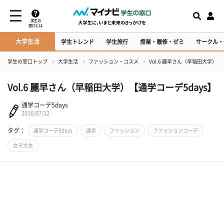
学生の
窓口とは
大学生活
学生トレンド
学生旅行
授業・履修・ゼミ
サークル・
学生の窓口トップ
大学生活
ファッション・コスメ
Vol.6 麗早さん（早稲田大学）【
Vol.6 麗早さん（早稲田大学）【通学コーデ5days】
通学コーデ5days
2016/07/12
タグ：
通学コーデ5days
通学
ファッション
ファッションコーデ
女子大生