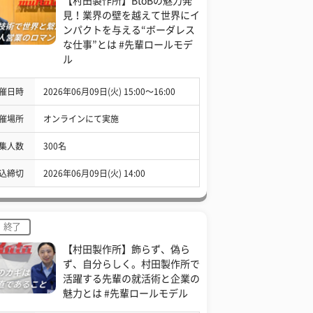
【村田製作所】BtoBの魅力発
見！業界の壁を越えて世界にイ
ンパクトを与える“ボーダレス
な仕事”とは #先輩ロールモデ
ル
催日時
2026年06月09日(火) 15:00〜16:00
催場所
オンラインにて実施
集人数
300名
込締切
2026年06月09日(火) 14:00
終了
【村田製作所】飾らず、偽ら
ず、自分らしく。村田製作所で
活躍する先輩の就活術と企業の
魅力とは #先輩ロールモデル