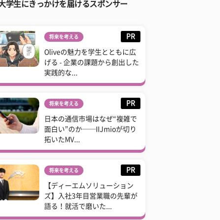
大学生にきっかけを届けるスポンサー
PR
将来を考える
Oliveの魅力を学生とともに広
げる - 企業の課題から創出した
実践的な...
PR
将来を考える
日本の通信市場はなぜ“複雑で
面白い”のか──IIJmioが切り
拓いたMV...
PR
将来を考える
【ディーエムソリューション
ズ】入社3年目営業職の先輩が
語る！就活で磨いた...