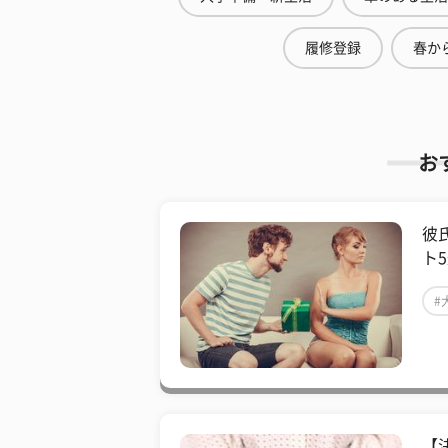
履修登録
春から
お
彼
ト
#
【