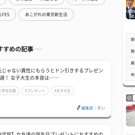
FES
あこがれの東京新生活
開
すすめの記事
開
募
氏じゃない異性にもらうとドン引きするプレゼン
申
5選！ 女子大生の本音は……
大学生白書
#プレゼント
#女子大生
編集部：すい
決定版】女友達の誕生日プレゼントにおすすめの