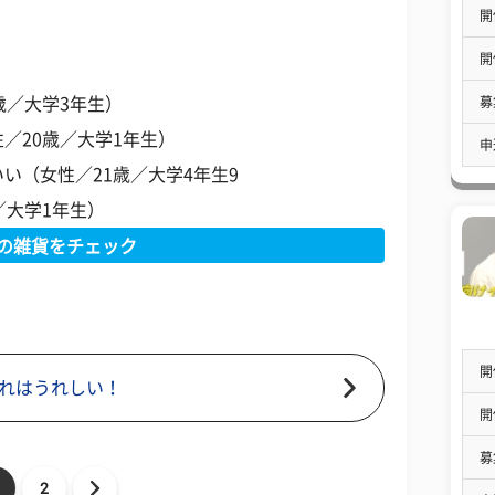
開
開
募
歳／大学3年生）
／20歳／大学1年生）
申
い（女性／21歳／大学4年生9
／大学1年生）
Tの雑貨をチェック
開
れはうれしい！
開
募
2