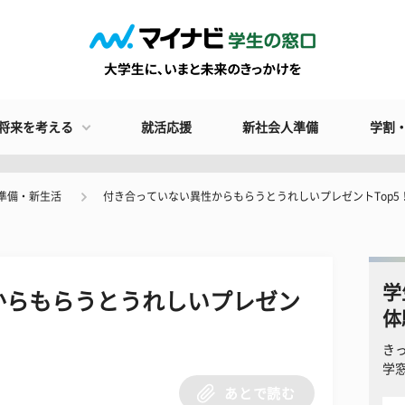
将来を考える
就活応援
新社会人準備
学割
準備・新生活
付き合っていない異性からもらうとうれしいプレゼントTop5！
学
からもらうとうれしいプレゼン
体
き
学
あとで読む