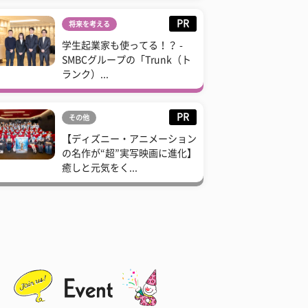
PR
将来を考える
学生起業家も使ってる！？ -
SMBCグループの「Trunk（ト
ランク）...
PR
その他
【ディズニー・アニメーション
の名作が“超”実写映画に進化】
癒しと元気をく...