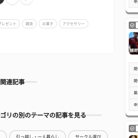
申
プレゼント
雑貨
お菓子
アクセサリー
開
開
関連記事
募
申
ゴリの別のテーマの記事を見る
引っ越し・一人暮らし
サークル選び