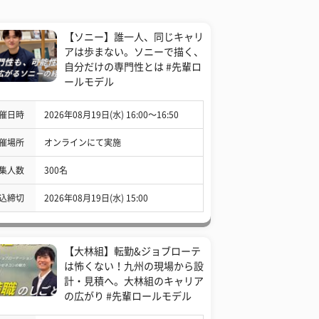
【ソニー】誰一人、同じキャリ
アは歩まない。ソニーで描く、
自分だけの専門性とは #先輩ロ
ールモデル
催日時
2026年08月19日(水) 16:00〜16:50
催場所
オンラインにて実施
集人数
300名
込締切
2026年08月19日(水) 15:00
【大林組】転勤&ジョブローテ
は怖くない！九州の現場から設
計・見積へ。大林組のキャリア
の広がり #先輩ロールモデル