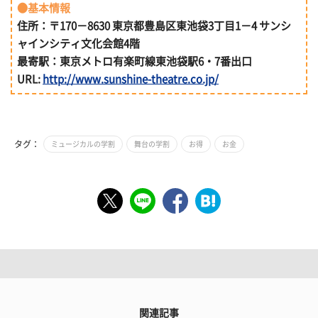
●基本情報
住所：〒170－8630 東京都豊島区東池袋3丁目1－4 サンシ
ャインシティ文化会館4階
最寄駅：東京メトロ有楽町線東池袋駅6・7番出口
URL:
http://www.sunshine-theatre.co.jp/
タグ：
ミュージカルの学割
舞台の学割
お得
お金
関連記事