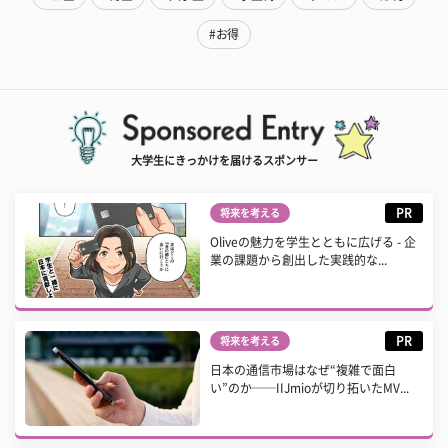
#お得
大学生にきっかけを届けるスポンサー
PR
将来を考える
Oliveの魅力を学生とともに広げる - 企
業の課題から創出した実践的な...
PR
将来を考える
日本の通信市場はなぜ“複雑で面白
い”のか──IIJmioが切り拓いたMV...