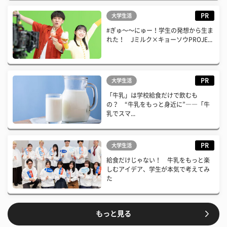
PR
大学生活
#ぎゅ〜〜にゅー！学生の発想から生ま
れた！ Jミルク×キョーソウPROJE...
PR
大学生活
「牛乳」は学校給食だけで飲むも
の？ “牛乳をもっと身近に”――「牛
乳でスマ...
PR
大学生活
給食だけじゃない！ 牛乳をもっと楽
しむアイデア、学生が本気で考えてみ
た
もっと見る