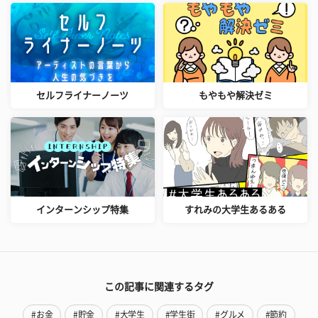
セルフライナーノーツ
もやもや解決ゼミ
インターンシップ特集
すれみの大学生あるある
この記事に関連するタグ
#お金
#貯金
#大学生
#学生街
#グルメ
#節約