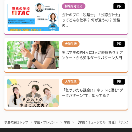
PR
将来を考える
会計のプロ「税理士」「公認会計士」
ってどんな仕事？ 何が違うの？ 資格
の...
PR
大学生活
実は学生の約4人に3人が経験あり!? ア
ンケートから知るダークパターン入門
PR
大学生活
「気づいたら課金!?」ネットに潜む“ダ
ークパターン”て、知ってる？
学生の窓口トップ
学割・プレゼント
学割
【学割：ミュージカル・舞台】「サンシャ