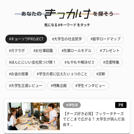
気になる #キーワード をタッチ
#キョーソウPROJECT
#大学生の社会見学
#留学ロードマップ
#ガクラボ
#お仕事図鑑
#先輩ロールモデル
#プレゼント
#ほんとにいい会社見つけ隊！
#もやもや解決ゼミ
#恋愛特集
#お金の授業
#学生の君に伝えたい３つのこと
#診断
#大学生正直レビュー
#特集企画
#学生インタビュー
PR
大学生活
【チーズ好き必見】ブッラータチーズ
でどこまで広がる？ 大学生が挑んだ自
由す...