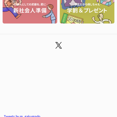
Tweets by m_gakumado