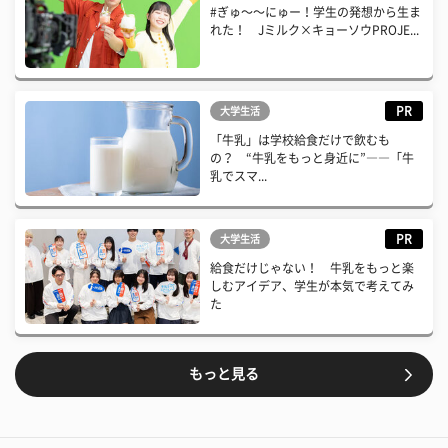
#ぎゅ〜〜にゅー！学生の発想から生ま
れた！ Jミルク×キョーソウPROJE...
PR
大学生活
「牛乳」は学校給食だけで飲むも
の？ “牛乳をもっと身近に”――「牛
乳でスマ...
PR
大学生活
給食だけじゃない！ 牛乳をもっと楽
しむアイデア、学生が本気で考えてみ
た
もっと見る