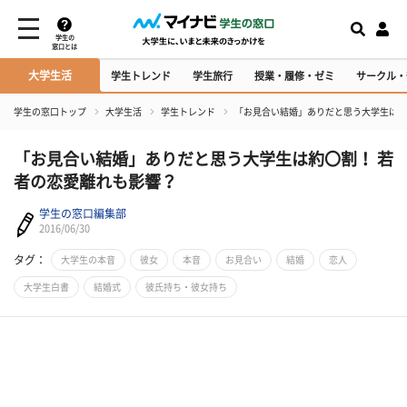
学生の
窓口とは
大学生活
学生トレンド
学生旅行
授業・履修・ゼミ
サークル・
学生の窓口トップ
大学生活
学生トレンド
​「お見合い結婚」ありだと思う大学生は約
​「お見合い結婚」ありだと思う大学生は約〇割！ 若
者の恋愛離れも影響？
学生の窓口編集部
2016/06/30
タグ：
大学生の本音
彼女
本音
お見合い
結婚
恋人
大学生白書
結婚式
彼氏持ち・彼女持ち