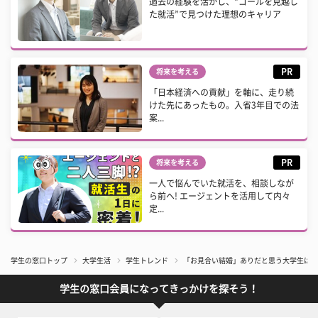
過去の経験を活かし、“ゴールを見越し
た就活”で見つけた理想のキャリア
PR
将来を考える
「日本経済への貢献」を軸に、走り続
けた先にあったもの。入省3年目での法
案...
PR
将来を考える
一人で悩んでいた就活を、相談しなが
ら前へ! エージェントを活用して内々
定...
学生の窓口トップ
大学生活
学生トレンド
​「お見合い結婚」ありだと思う大学生は約
学生の窓口会員になってきっかけを探そう！