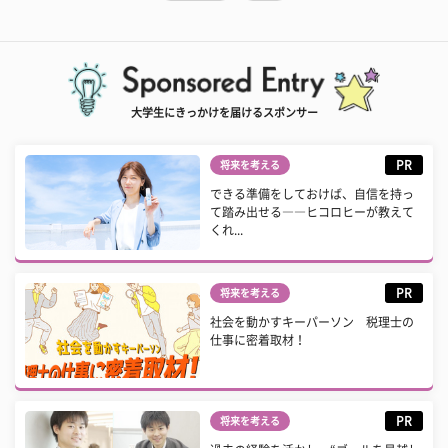
大学生にきっかけを届けるスポンサー
PR
将来を考える
できる準備をしておけば、自信を持っ
て踏み出せる――ヒコロヒーが教えて
くれ...
PR
将来を考える
社会を動かすキーパーソン 税理士の
仕事に密着取材！
PR
将来を考える