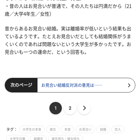
・昔の人はお見合いが普通で、その人たちは円満だから（21
歳／大学4年生／女性）
昔からあるお見合い結婚。実は離婚率が低いという結果も出
ているようです。たとえお見合いだとしても結婚関係がうま
くいくのであれば問題ないという大学生が多かったです。お
見合いも一つの運命だ、という回答も。
次のページ
お見合い結婚反対派の意見は……
1
2
タグ：
大学生の本音
彼女
本音
お見合い
結婚
恋人
大学生白書
結婚式
彼氏持ち・彼女持ち