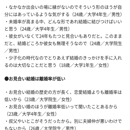
・なかなか出会いの場に縁がないのでそういう形のほうが自
分にはあっているような気がする（24歳／大学4年生／男性）
・未婚率が高まる中、どんな形であれ結婚に結びつけばいい
と思う（24歳／大学4年生／男性）
・彼女がいなくて24年もたつと見合いもありだと。このまま
だと、結婚どころか彼女も無理そうなので（24歳／大学院生
／男性）
・少子化の時代なのでとりあえず結婚のきっかけを手に入れ
るのは大切なことだと思う（18歳／大学1年生／女性）
●お見合い結婚は離婚率が低い
・お見合い結婚の歴史の方が長く、恋愛結婚よりも離婚率は
低いから（23歳／大学院生／女性）
・お見合い婚のほうが離婚率低いって聞いたことあるから
（23歳／大学4年生／女性）
・叔父やいとこがそうだったから。別に夫婦仲が悪いわけで
もないから（26歳／大学院生／男性）