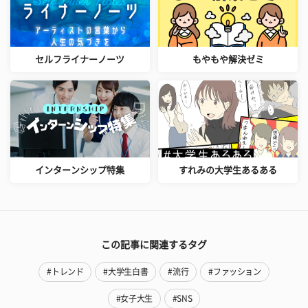
セルフライナーノーツ
もやもや解決ゼミ
インターンシップ特集
すれみの大学生あるある
この記事に関連するタグ
#トレンド
#大学生白書
#流行
#ファッション
#女子大生
#SNS