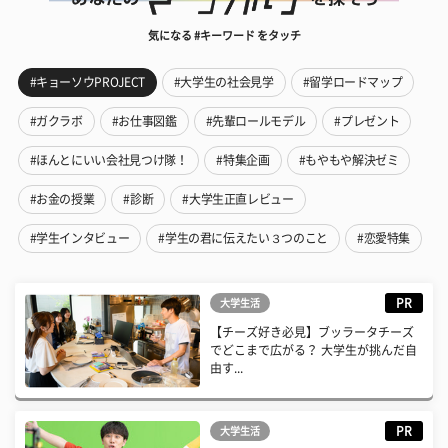
気になる #キーワード をタッチ
#キョーソウPROJECT
#大学生の社会見学
#留学ロードマップ
#ガクラボ
#お仕事図鑑
#先輩ロールモデル
#プレゼント
#ほんとにいい会社見つけ隊！
#特集企画
#もやもや解決ゼミ
#お金の授業
#診断
#大学生正直レビュー
#学生インタビュー
#学生の君に伝えたい３つのこと
#恋愛特集
PR
大学生活
【チーズ好き必見】ブッラータチーズ
でどこまで広がる？ 大学生が挑んだ自
由す...
PR
大学生活