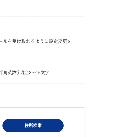
のメールを受け取れるように設定変更を
。
半角英数字混合8〜16文字
住所検索