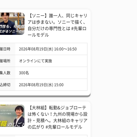
【ソニー】誰一人、同じキャリ
アは歩まない。ソニーで描く、
自分だけの専門性とは #先輩ロ
ールモデル
催日時
2026年08月19日(水) 16:00〜16:50
催場所
オンラインにて実施
集人数
300名
込締切
2026年08月19日(水) 15:00
【大林組】転勤&ジョブローテ
は怖くない！九州の現場から設
計・見積へ。大林組のキャリア
の広がり #先輩ロールモデル