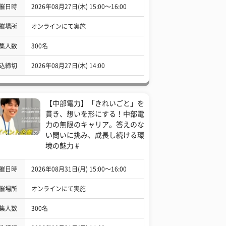
催日時
2026年08月27日(木) 15:00〜16:00
催場所
オンラインにて実施
集人数
300名
込締切
2026年08月27日(木) 14:00
【中部電力】「きれいごと」を
貫き、想いを形にする！中部電
力の無限のキャリア。答えのな
い問いに挑み、成長し続ける環
境の魅力 #
催日時
2026年08月31日(月) 15:00〜16:00
催場所
オンラインにて実施
集人数
300名