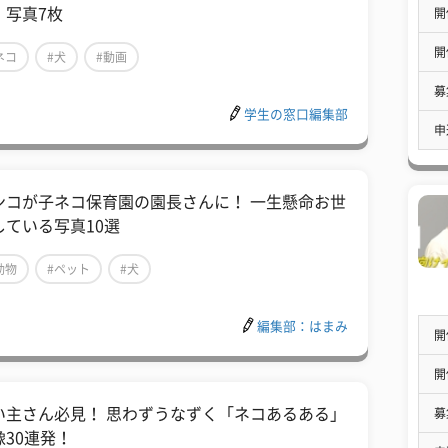
 写真7枚
開
開
ネコ
#犬
#動画
募
学生の窓口編集部
申
ンコが子ネコ保育園の園長さんに！ 一生懸命お世
している写真10選
動物
#ペット
#犬
編集部：はまみ
開
開
い主さん必見！ 思わずうなずく「ネコあるある」
募
像30連発！