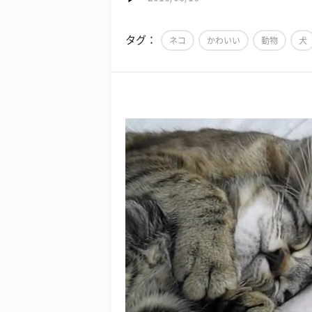
タグ：
ネコ
かわいい
動物
犬