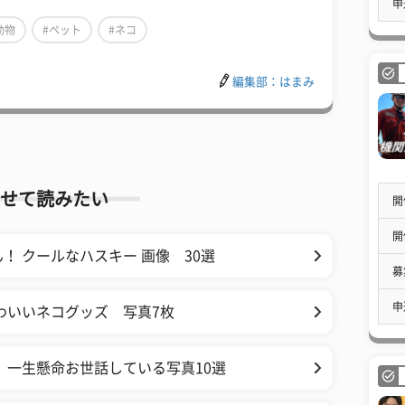
申
動物
#ペット
#ネコ
編集部：はまみ
せて読みたい
開
開
 クールなハスキー 画像 30選
募
申
わいいネコグッズ 写真7枚
 一生懸命お世話している写真10選