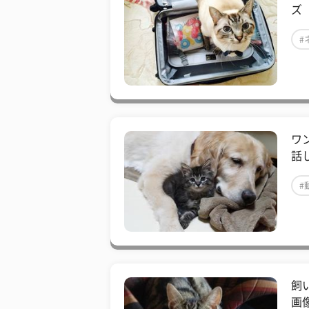
ズ
#
ワ
話
#
飼
画