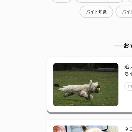
バイト知識
バイ
お
追
ち
#
ネ