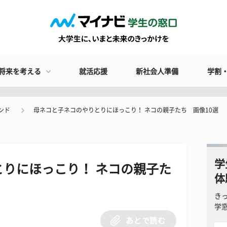
将来を考える
就活応援
新社会人準備
学割
ンド
母ネコと子ネコのやりとりにほっこり！ ネコの親子たち 画像10選
学
りにほっこり！ ネコの親子た
体
き
学
あとで読む