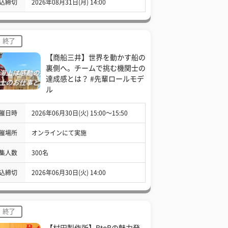
込締切
2026年08月31日(月) 14:00
終了
【商船三井】世界を動かす船の
裏側へ。チームで挑む機関士の
達成感とは？ #先輩ロールモデ
ル
催日時
2026年06月30日(火) 15:00〜15:50
催場所
オンラインにて実施
集人数
300名
込締切
2026年06月30日(火) 14:00
終了
【村田製作所】BtoBの魅力発