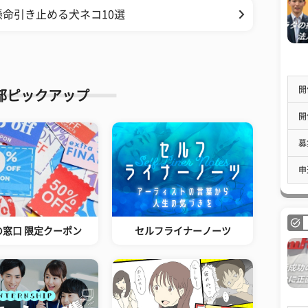
命引き止める犬ネコ10選
開
部ピックアップ
開
募
申
の窓口 限定クーポン
セルフライナーノーツ