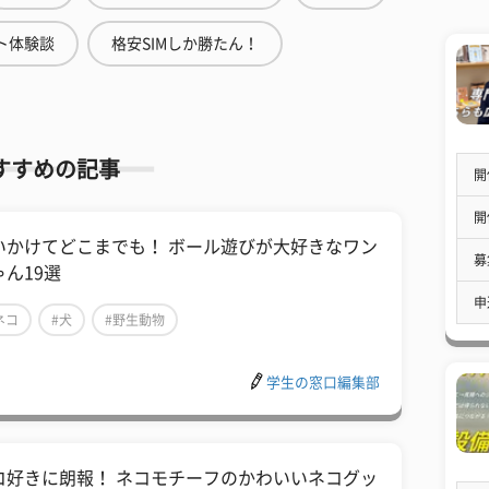
ト体験談
格安SIMしか勝たん！
すすめの記事
開
開
いかけてどこまでも！ ボール遊びが大好きなワン
募
ゃん19選
申
ネコ
#犬
#野生動物
学生の窓口編集部
コ好きに朗報！ ネコモチーフのかわいいネコグッ