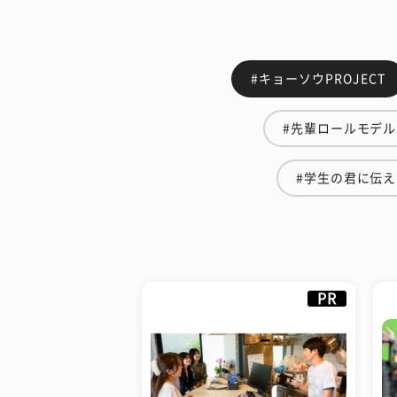
#キョーソウPROJECT
#先輩ロールモデル
#学生の君に伝
PR