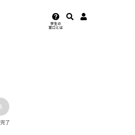
学生の
窓口とは
4
録完了