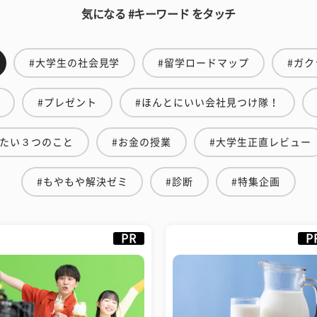
気になる #キーワード をタッチ
#大学生の社会見学
#留学ロードマップ
#ガク
#プレゼント
#ほんとにいい会社見つけ隊！
えたい３つのこと
#お金の授業
#大学生正直レビュー
#もやもや解決ゼミ
#診断
#特集企画
PR
P